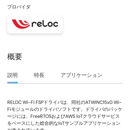
プロバイダ
概要
概
説明
特長
アプリケーション
要
RELOC Wi-Fi FSPドライバは、同社のATWINC15x0 Wi-
説
Fiモジュールのドライバソフトです。ドライバのパッケ
明
ージには、FreeRTOSおよびAWS IoTクラウドサービス
をベースにした総合的なIoTサンプルアプリケーション