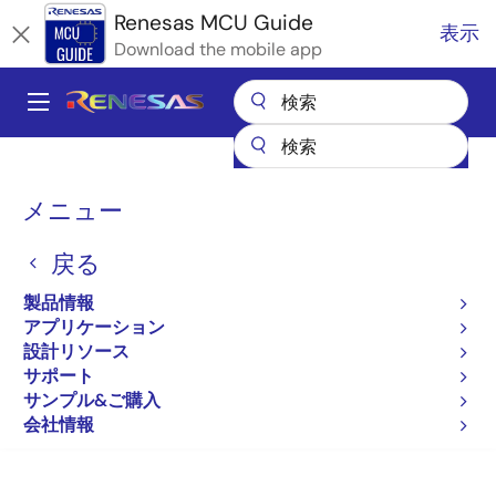
メ
Renesas MCU Guide
表示
イ
Download the mobile app
ン
コ
A
ン
Main
テ
全製品リスト
マイクロコントローラとマイクロプロセッサ
ン
navigation
RA Arm Cortex-M MCU
パ
ツ
メニュー
RAファミリのパートナエコシステムソリューション
に
RELOC Wi-Fi FSPドライバ
ン
移
戻る
く
RELOC Wi-Fi FSPドライバ
動
ず
製品情報
アプリケーション
設計リソース
サポート
サンプル&ご購入
ページセクションへ移動：
会社情報