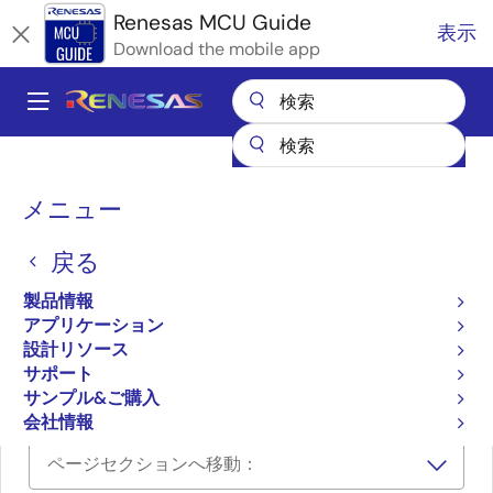
メ
Renesas MCU Guide
表示
イ
Download the mobile app
ン
コ
A
ン
Main
テ
全製品リスト
マイクロコントローラとマイクロプロセッサ
ン
navigation
RA Arm Cortex-M MCU
パ
ツ
メニュー
RAファミリのパートナエコシステムソリューション
に
株式会社メリテック monoZero
ン
移
戻る
く
株式会社メリテック
動
ず
製品情報
monoZero
アプリケーション
設計リソース
サポート
Meritech monoZero
サンプル&ご購入
会社情報
ページセクションへ移動：