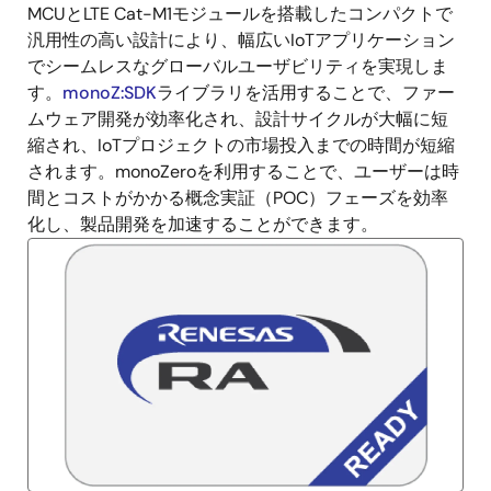
明
MCUとLTE Cat-M1モジュールを搭載したコンパクトで
汎用性の高い設計により、幅広いIoTアプリケーション
でシームレスなグローバルユーザビリティを実現しま
す。
monoZ:SDK
ライブラリを活用することで、ファー
ムウェア開発が効率化され、設計サイクルが大幅に短
縮され、IoTプロジェクトの市場投入までの時間が短縮
されます。monoZeroを利用することで、ユーザーは時
間とコストがかかる概念実証（POC）フェーズを効率
化し、製品開発を加速することができます。