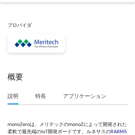
プロバイダ
概要
概
説明
特長
アプリケーション
要
monoZeroは、メリテックのmonoZによって開発された
説
柔軟で最先端のIoT開発ボードです。ルネサスの
RA6M5