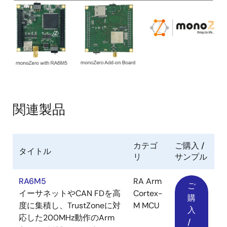
画
像
関連製品
カテゴ
ご購入 /
タイトル
リ
サンプル
RA6M5
RA Arm
ご
イーサネットやCAN FDを高
Cortex-
購
度に集積し、TrustZoneに対
M MCU
入
応した200MHz動作のArm
/