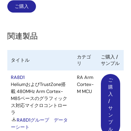
ご購入
関連製品
カテゴ
ご購入 /
タイトル
リ
サンプル
RA8D1
RA Arm
ご
HeliumおよびTrustZone搭
Cortex-
購
載 480MHz Arm Cortex-
M MCU
入
M85ベースのグラフィック
/
ス対応マイクロコントロー
サ
ラ
ン
RA8D1グループ データ
プ
ーシート
ル