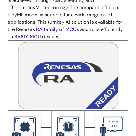
is achieved through Aizip's leading and
efficient tinyML technology. The compact, efficient
TinyML model is suitable for a wide range of IoT
applications. This turnkey AI solution is available for
the Renesas
RA family of MCUs
and runs efficiently
on
RA8D1 MCU
devices.
画
像