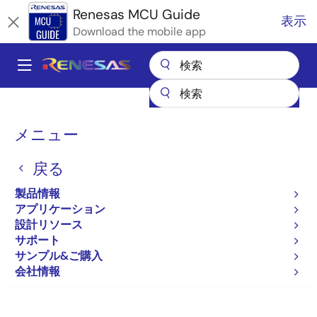
メ
Renesas MCU Guide
表示
イ
Download the mobile app
ン
コ
A
ン
Main
テ
全製品リスト
マイクロコントローラとマイクロプロセッサ
ン
navigation
RA Arm Cortex-M MCU
パ
ツ
メニュー
RAファミリのパートナエコシステムソリューション
に
Aizip Defect Detection
ン
移
戻る
く
Aizip Defect Detection
動
ず
製品情報
アプリケーション
設計リソース
サポート
サンプル&ご購入
ページセクションへ移動：
会社情報