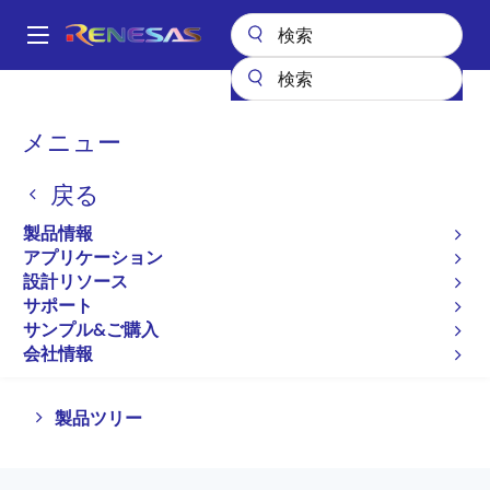
メ
イ
A
ン
Main
コ
全製品リスト
マイクロコントローラとマイクロプロセッサ
navigation
ン
その他のMCUとMPU
パ
メニュー
テ
ン
その他のMCUとMPU
ン
戻る
ツ
く
に
ず
製品情報
プロダクトセレクタ
移
アプリケーション
動
設計リソース
サポート
サンプル&ご購入
ページセクションへ移動：
会社情報
Close
Open
製品ツリー
product
product
tree
tree