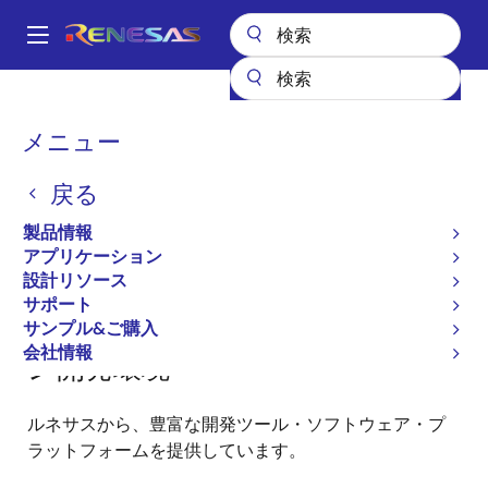
メ
イ
A
ン
Main
コ
全製品リスト
マイクロコントローラとマイクロプロセッサ
navigation
ン
その他のMCUとMPU
R8C ファミリマイコン
パ
メニュー
R8Cファミリ 開発環境
テ
ン
ン
R8Cファミリ 開発環境
戻る
ツ
く
に
ず
製品情報
移
アプリケーション
動
設計リソース
サポート
R8Cファミリ用アプリケーショ
サンプル&ご購入
会社情報
ン開発環境
ルネサスから、豊富な開発ツール・ソフトウェア・プ
ラットフォームを提供しています。