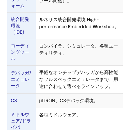
ツール同梱）。
ォーム
統合開発
ルネサス統合開発環境
H
igh-
環境
performance
E
mbedded
W
orkshop。
（IDE)
コーディ
コンパイラ、シミュレータ、各種ユー
ングツー
ティリティ。
ル
手軽なオンチップデバッガから高性能
デバッガ/
エミュレ
なフルスペックエミュレータまで、用
ータ
途に合わせて選べるラインアップ。
OS
μITRON、OSデバッグ環境。
ミドルウ
各種ミドルウェア。
ェア/ドラ
イバ