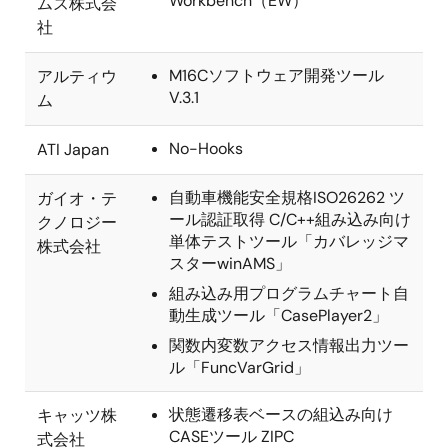
Workbench（EW）
ムズ株式会
社
M16Cソフトウェア開発ツール
アルティウ
V.3.1
ム
No-Hooks
ATI Japan
自動車機能安全規格ISO26262 ツ
ガイオ・テ
ール認証取得 C/C++組み込み向け
クノロジー
単体テストツール「カバレッジマ
株式会社
スターwinAMS」
組み込み用プログラムチャート自
動生成ツール「CasePlayer2」
関数内変数アクセス情報出力ツー
ル「FuncVarGrid」
状態遷移表ベースの組込み向け
キャッツ株
CASEツール ZIPC
式会社