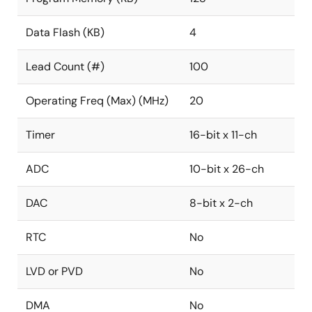
Data Flash (KB)
4
Lead Count (#)
100
Operating Freq (Max) (MHz)
20
Timer
16-bit x 11-ch
ADC
10-bit x 26-ch
DAC
8-bit x 2-ch
RTC
No
LVD or PVD
No
DMA
No