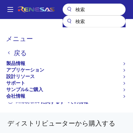
メ
イ
A
ン
Main
コ
全製品リスト
マイクロコントローラとマイクロプロセッサ
navigation
ン
その他のMCUとMPU
M16C ファミリマイコン (R32C/M32C/M16C)
パ
メニュー
テ
M16C/6N4
M306N4FCTFP
ン
ン
戻る
M306N4FCTFP
ツ
く
に
製品情報
ず
廃止品
移
アプリケーション
動
16 ビットマイクロコンピュータ（新規採用非推
設計リソース
奨品）
サポート
サンプル&ご購入
M16C/6Nグループ（M16C/6N4）データシート
会社情報
M16C/6N4 に関するすべての情報
ディストリビューターから購入する