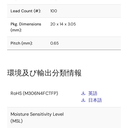
Lead Count (#):
100
Pkg. Dimensions
20 x 14 x 3.05
(mm):
Pitch (mm):
0.65
環境及び輸出分類情報
RoHS (M306N4FCTFP)
英語
日本語
Moisture Sensitivity Level
(MSL)