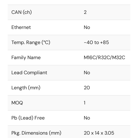
CAN (ch)
2
Ethernet
No
Temp. Range (°C)
-40 to +85
Family Name
M16C/R32C/M32C
Lead Compliant
No
Length (mm)
20
MOQ
1
Pb (Lead) Free
No
Pkg. Dimensions (mm)
20 x 14 x 3.05