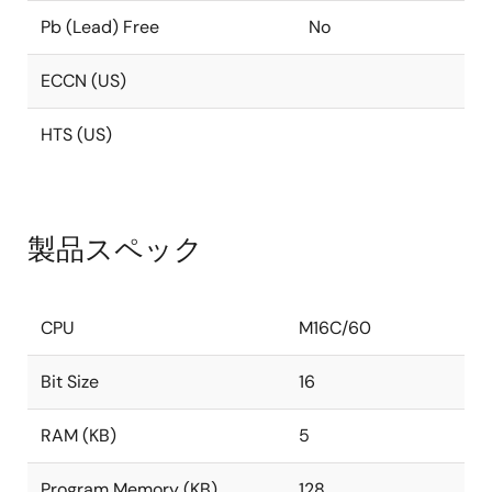
Pb (Lead) Free
No
ECCN (US)
HTS (US)
製品スペック
CPU
M16C/60
Bit Size
16
RAM (KB)
5
Program Memory (KB)
128