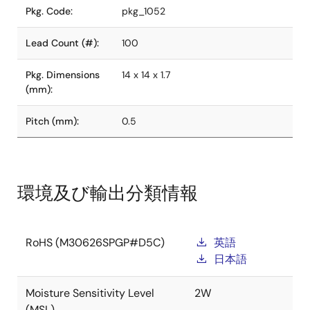
Pkg. Code:
pkg_1052
Lead Count (#):
100
Pkg. Dimensions
14 x 14 x 1.7
(mm):
Pitch (mm):
0.5
環境及び輸出分類情報
RoHS (M30626SPGP#D5C)
英語
日本語
Moisture Sensitivity Level
2W
(MSL)