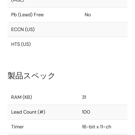
Pb (Lead) Free
No
ECCN (US)
HTS (US)
製品スペック
RAM (KB)
31
Lead Count (#)
100
Timer
16-bit x 11-ch