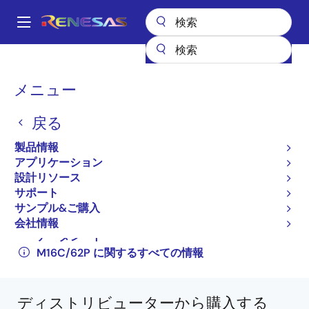
メ
イ
A
ン
Main
コ
全製品リスト
マイクロコントローラとマイクロプロセッサ
navigation
ン
その他のMCUとMPU
M16C ファミリマイコン (R32C/M32C/M16C)
パ
メニュー
テ
M16C/62P
M30626SPGP#D5C
ン
ン
戻る
M30626SPGP#D5C
ツ
く
に
製品情報
ず
廃止品
移
アプリケーション
動
16 ビットマイクロコンピュータ（新規採用非推
設計リソース
奨品）
サポート
サンプル&ご購入
M16C/62Pグループ（M16C/62P、M16C/62PT）
会社情報
データシート
M16C/62P に関するすべての情報
ディストリビューターから購入する