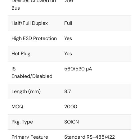
Devices Allowed on
256
Bus
Half/Full Duplex
Full
High ESD Protection
Yes
Hot Plug
Yes
IS
560/530 µA
Enabled/Disabled
Length (mm)
8.7
MOQ
2000
Pkg. Type
SOICN
Primary Feature
Standard RS-485/422