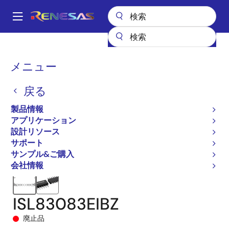
メ
イ
A
ン
Main
コ
全製品リスト
インタフェース
navigation
ン
RS-485/422、RS-232、およびマルチプロトコルトランシーバ
パ
メニュー
テ
ISL83083E
ISL83083EIBZ
ン
ン
戻る
ツ
く
に
製品情報
ず
移
アプリケーション
動
設計リソース
サポート
サンプル&ご購入
会社情報
ISL83083EIBZ
廃止品