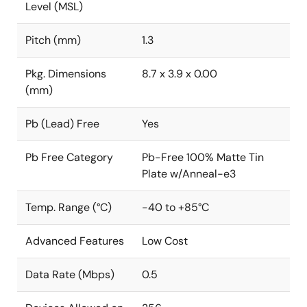
Level (MSL)
Pitch (mm)
1.3
Pkg. Dimensions
8.7 x 3.9 x 0.00
(mm)
Pb (Lead) Free
Yes
Pb Free Category
Pb-Free 100% Matte Tin
Plate w/Anneal-e3
Temp. Range (°C)
-40 to +85°C
Advanced Features
Low Cost
Data Rate (Mbps)
0.5