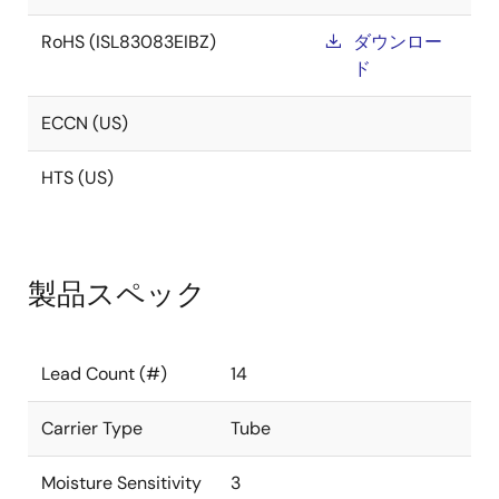
RoHS (ISL83083EIBZ)
ダウンロー
ド
ECCN (US)
HTS (US)
製品スペック
Lead Count (#)
14
Carrier Type
Tube
Moisture Sensitivity
3