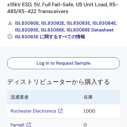
±15kV ESD, 5V, Full Fail-Safe, 1/8 Unit Load, RS-
485/RS-422 Transceivers
ISL83080E, ISL83082E, ISL83083E, ISL83084E,
ISL83085E, ISL83086E, ISL83088E Datasheet
ISL83083E に関するすべての情報
Log In to Request Sample
ディストリビューターから購入する
流通業者
在庫
Rochester Electronics
1,000
Farnell
0