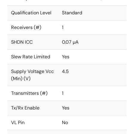
Qualification Level
Standard
Receivers (#)
1
SHDN ICC
0.07 µA
Slew Rate Limited
Yes
Supply Voltage Vcc
4.5
(Min) (V)
Transmitters (#)
1
Tx/Rx Enable
Yes
VL Pin
No