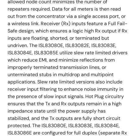
allowed node count minimizes the number of
repeaters required. Data for all meters is then read
out from the concentrator via a single access port, or
a wireless link. Receiver (Rx) inputs feature a Full Fail-
Safe design, which ensures a logic high Rx output if Rx
inputs are floating, shorted, or terminated but
undriven. The ISL83080E, ISL83082E, ISL83083E,
ISL83084E, ISL83085E utilize slew rate limited drivers
which reduce EMI, and minimize reflections from
improperly terminated transmission lines, or
unterminated stubs in multidrop and multipoint
applications. Slew rate limited versions also include
receiver input filtering to enhance noise immunity in
the presence of slow input signals. Hot Plug circuitry
ensures that the Tx and Rx outputs remain in a high
impedance state until the power supply has
stabilized, and the Tx outputs are fully short circuit
protected. The ISL83080E, ISL83083E, ISL83084E,
ISL83086E are configured for full duplex (separate Rx