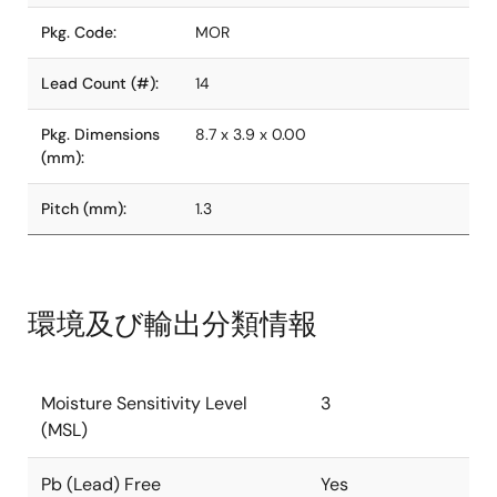
Pkg. Code:
MOR
Lead Count (#):
14
Pkg. Dimensions
8.7 x 3.9 x 0.00
(mm):
Pitch (mm):
1.3
環境及び輸出分類情報
Moisture Sensitivity Level
3
(MSL)
Pb (Lead) Free
Yes