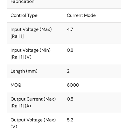
Fabrication
Control Type
Current Mode
Input Voltage (Max)
4.7
[Rail 1]
Input Voltage (Min)
0.8
[Rail 1] (V)
Length (mm)
2
MOQ
6000
Output Current (Max)
0.5
[Rail 1] (A)
Output Voltage (Max)
5.2
(V)