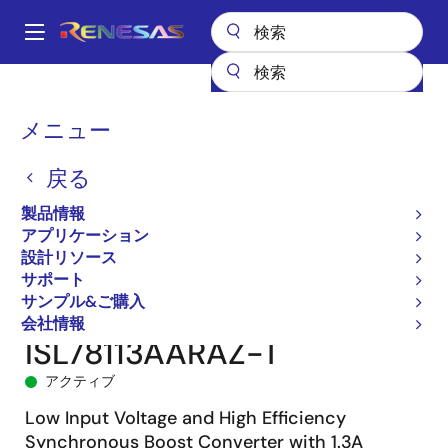
メ
イ
A
ン
Main
コ
全製品リスト
パワー & パワーマネジメント
DC/DCコンバータ
navigation
ン
ステップアップ（昇圧）
昇圧コントローラ（外付けFET）
パ
メニュー
テ
ISL78113A
ISL78113AARAZ-T
ン
ン
戻る
ツ
く
に
製品情報
ず
移
アプリケーション
動
設計リソース
サポート
サンプル&ご購入
会社情報
ISL78113AARAZ-T
アクティブ
Low Input Voltage and High Efficiency
Synchronous Boost Converter with 1.3A