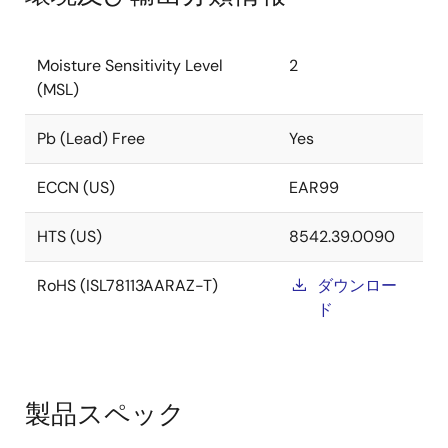
Moisture Sensitivity Level
2
(MSL)
Pb (Lead) Free
Yes
ECCN (US)
EAR99
HTS (US)
8542.39.0090
RoHS (ISL78113AARAZ-T)
ダウンロー
ド
製品スペック