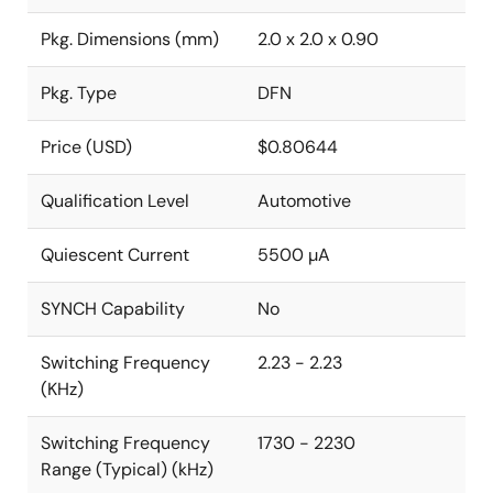
Pkg. Dimensions (mm)
2.0 x 2.0 x 0.90
Pkg. Type
DFN
Price (USD)
$0.80644
Qualification Level
Automotive
Quiescent Current
5500 µA
SYNCH Capability
No
Switching Frequency
2.23 - 2.23
(KHz)
Switching Frequency
1730 - 2230
Range (Typical) (kHz)