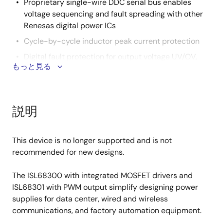
Proprietary single-wire DDC serial bus enables
voltage sequencing and fault spreading with other
Renesas digital power ICs
Cycle-by-cycle inductor peak current protection
Digital fault protection for output voltage UV/OV,
もっと見る
input voltage UV/OV, and temperature
Cycle-by-cycle output current measurement with
adjustable gain settings for sensing with high
current, low DCR inductors
説明
Monitor ADC measures input voltage, input
current, output voltage, internal temperature, and
This device is no longer supported and is not
external temperature
recommended for new designs.
Nonvolatile memory (NVRAM) for storing operating
parameters and fault events
The ISL68300 with integrated MOSFET drivers and
ISL68301 with PWM output simplify designing power
PMBus compliant, supports 112 PMBus commands
supplies for data center, wired and wireless
communications, and factory automation equipment.