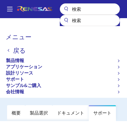
メ
イ
A
ン
Main
コ
全製品リスト
General Parts
ISL68300
navigation
ン
パ
メニュー
ISL68300
テ
ン
ン
戻る
廃止品
ツ
く
に
Scalable Single Output Digital PWM
ず
製品情報
移
Controller with Integrated Driver and
アプリケーション
動
設計リソース
PMBus
サポート
サンプル&ご購入
データシート
会社情報
概要
製品選択
ドキュメント
サポート