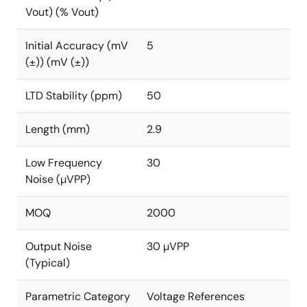
Vout) (% Vout)
Initial Accuracy (mV
5
(±)) (mV (±))
LTD Stability (ppm)
50
Length (mm)
2.9
Low Frequency
30
Noise (µVPP)
MOQ
2000
Output Noise
30 µVPP
(Typical)
Parametric Category
Voltage References