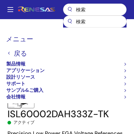
メ
イ
A
ン
Main
コ
全製品リスト
パワー & パワーマネジメント
電圧リファレンス
navigation
ン
ISL60002DAH333
ISL60002DAH333Z-TK
パ
メニュー
テ
ン
ン
戻る
ツ
く
に
製品情報
ず
移
アプリケーション
動
設計リソース
サポート
サンプル&ご購入
会社情報
ISL60002DAH333Z-TK
アクティブ
Precision Low Power FGA Voltage References