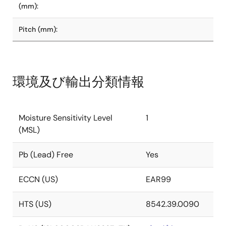
(mm):
Pitch (mm):
環境及び輸出分類情報
Moisture Sensitivity Level
1
(MSL)
Pb (Lead) Free
Yes
ECCN (US)
EAR99
HTS (US)
8542.39.0090