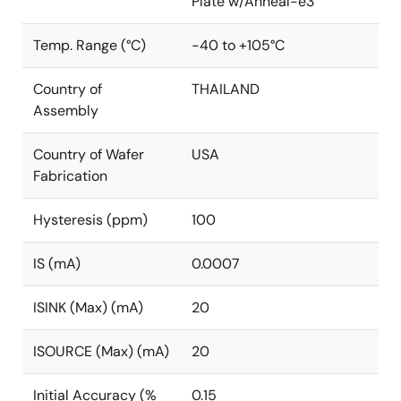
Plate w/Anneal-e3
Temp. Range (°C)
-40 to +105°C
Country of
THAILAND
Assembly
Country of Wafer
USA
Fabrication
Hysteresis (ppm)
100
IS (mA)
0.0007
ISINK (Max) (mA)
20
ISOURCE (Max) (mA)
20
Initial Accuracy (%
0.15