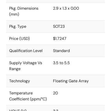
Pkg. Dimensions
2.9 x 1.3 x 0.00
(mm)
Pkg. Type
SOT23
Price (USD)
$1.7247
Qualification Level
Standard
Supply Voltage Vs
3.5 to 5.5
Range
Technology
Floating Gate Array
Temperature
20
Coefficient (ppm/°C)