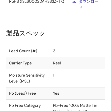
RoHS (ISL60002DAH333Z-TK)
ダウンロー
ド
製品スペック
Lead Count (#)
3
Carrier Type
Reel
Moisture Sensitivity
1
Level (MSL)
Pb (Lead) Free
Yes
Pb Free Category
Pb-Free 100% Matte Tin