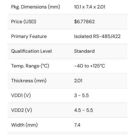
Pkg. Dimensions (mm)
10.1 x 7.4 x 2.01
Price (USD)
$6.77862
Primary Feature
Isolated RS-485/422
Qualification Level
Standard
Temp. Range (°C)
-40 to +125°C
Thickness (mm)
2.01
VDD1 (V)
3 - 5.5
VDD2 (V)
4.5 - 5.5
Width (mm)
7.4