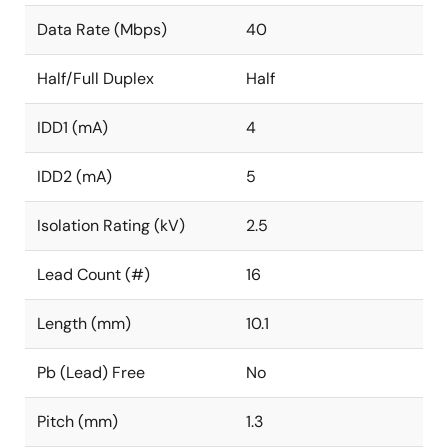
Data Rate (Mbps)
40
Half/Full Duplex
Half
IDD1 (mA)
4
IDD2 (mA)
5
Isolation Rating (kV)
2.5
Lead Count (#)
16
Length (mm)
10.1
Pb (Lead) Free
No
Pitch (mm)
1.3