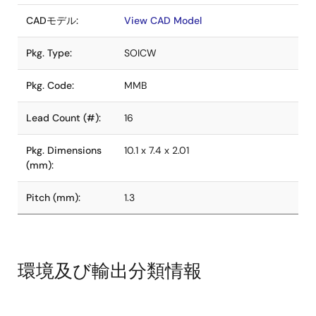
CADモデル:
View CAD Model
Pkg. Type:
SOICW
Pkg. Code:
MMB
Lead Count (#):
16
Pkg. Dimensions
10.1 x 7.4 x 2.01
(mm):
Pitch (mm):
1.3
環境及び輸出分類情報