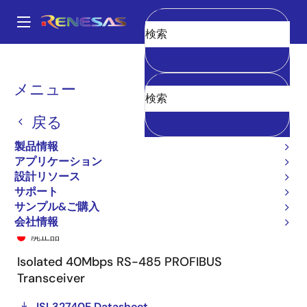
メ
イ
A
ン
Main
消去
コ
全製品リスト
General Parts
ISL32740E
ISL32740EFBZ-T7A
navigation
ン
パ
メニュー
テ
ン
ン
戻る
ツ
く
に
製品情報
ず
移
アプリケーション
動
設計リソース
サポート
サンプル&ご購入
ISL32740EFBZ-T7A
会社情報
廃止品
Isolated 40Mbps RS-485 PROFIBUS
Transceiver
ISL32740E Datasheet