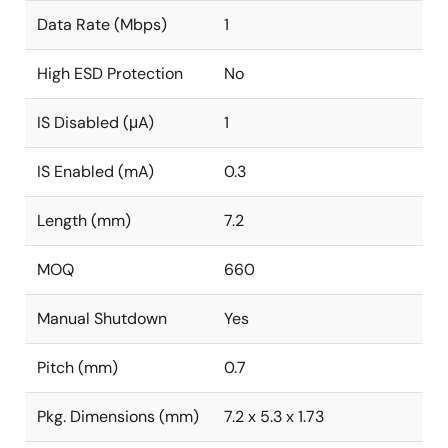
Data Rate (Mbps)
1
High ESD Protection
No
IS Disabled (μA)
1
IS Enabled (mA)
0.3
Length (mm)
7.2
MOQ
660
Manual Shutdown
Yes
Pitch (mm)
0.7
Pkg. Dimensions (mm)
7.2 x 5.3 x 1.73