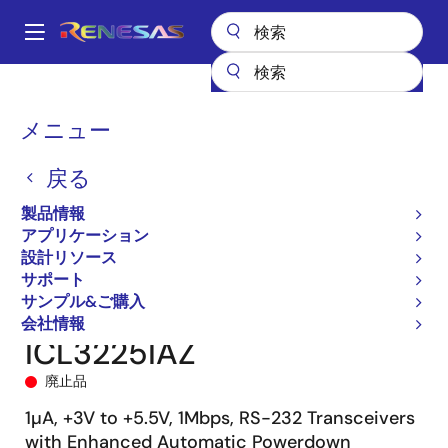
メ
イ
A
ン
Main
コ
全製品リスト
インタフェース
navigation
ン
RS-485/422、RS-232、およびマルチプロトコルトランシーバ
パ
メニュー
テ
ICL3225
ICL3225IAZ
ン
ン
戻る
ツ
く
に
製品情報
ず
移
アプリケーション
動
設計リソース
サポート
サンプル&ご購入
会社情報
ICL3225IAZ
廃止品
1µA, +3V to +5.5V, 1Mbps, RS-232 Transceivers
with Enhanced Automatic Powerdown