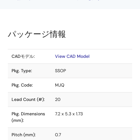
パッケージ情報
CADモデル:
View CAD Model
Pkg. Type:
SSOP
Pkg. Code:
MJQ
Lead Count (#):
20
Pkg. Dimensions
7.2 x 5.3 x 1.73
(mm):
Pitch (mm):
0.7