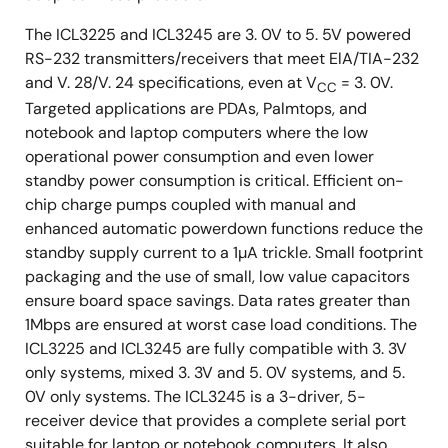
The ICL3225 and ICL3245 are 3. 0V to 5. 5V powered
RS-232 transmitters/receivers that meet ElA/TIA-232
and V. 28/V. 24 specifications, even at V
= 3. 0V.
CC
Targeted applications are PDAs, Palmtops, and
notebook and laptop computers where the low
operational power consumption and even lower
standby power consumption is critical. Efficient on-
chip charge pumps coupled with manual and
enhanced automatic powerdown functions reduce the
standby supply current to a 1µA trickle. Small footprint
packaging and the use of small, low value capacitors
ensure board space savings. Data rates greater than
1Mbps are ensured at worst case load conditions. The
ICL3225 and ICL3245 are fully compatible with 3. 3V
only systems, mixed 3. 3V and 5. 0V systems, and 5.
0V only systems. The ICL3245 is a 3-driver, 5-
receiver device that provides a complete serial port
suitable for laptop or notebook computers. It also