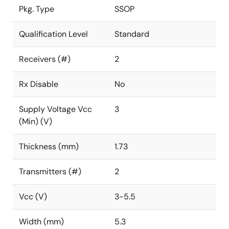
Pkg. Type
SSOP
Qualification Level
Standard
Receivers (#)
2
Rx Disable
No
Supply Voltage Vcc
3
(Min) (V)
Thickness (mm)
1.73
Transmitters (#)
2
Vcc (V)
3-5.5
Width (mm)
5.3