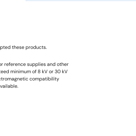
opted these products.
r reference supplies and other
nteed minimum of 8 kV or 30 kV
ectromagnetic compatibility
vailable.