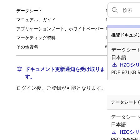
データシート
1
マニュアル、ガイド
1
アプリケーションノート、ホワイトペーパー
1
推奨ドキュメント
マーケティング資料
1
その他資料
5
データシー
日本語
HZCシ
ドキュメント更新通知を受け取りま
PDF
971 KB
す。
ログイン後、ご登録が可能となります。
データシート (
データシー
日本語
HZCシ
RECOMMEN