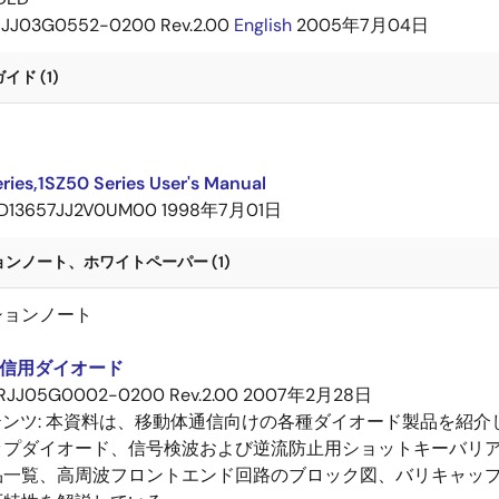
JJ03G0552-0200 Rev.2.00
English
2005年7月04日
ド (1)
ries,1SZ50 Series User's Manual
D13657JJ2V0UM00
1998年7月01日
ンノート、ホワイトペーパー (1)
ションノート
信用ダイオード
RJJ05G0002-0200 Rev.2.00
2007年2月28日
テンツ:
本資料は、移動体通信向けの各種ダイオード製品を紹介し
ップダイオード、信号検波および逆流防止用ショットキーバリ
品一覧、高周波フロントエンド回路のブロック図、バリキャップ