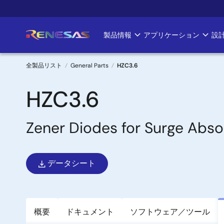
メ
イ
ン
製品情報
アプリケーション
設
Main
コ
ン
navigation
テ
全製品リスト
General Parts
HZC3.6
ン
パ
ツ
HZC3.6
に
ン
移
Zener Diodes for Surge Abso
く
動
ず
データシート
概要
ドキュメント
ソフトウェア／ツール