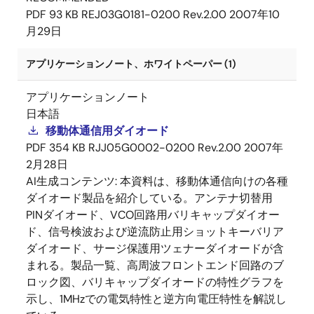
PDF
93 KB
REJ03G0181-0200 Rev.2.00
2007年10
月29日
アプリケーションノート、ホワイトペーパー (1)
アプリケーションノート
日本語
移動体通信用ダイオード
PDF
354 KB
RJJ05G0002-0200 Rev.2.00
2007年
2月28日
AI生成コンテンツ:
本資料は、移動体通信向けの各種
ダイオード製品を紹介している。アンテナ切替用
PINダイオード、VCO回路用バリキャップダイオー
ド、信号検波および逆流防止用ショットキーバリア
ダイオード、サージ保護用ツェナーダイオードが含
まれる。製品一覧、高周波フロントエンド回路のブ
ロック図、バリキャップダイオードの特性グラフを
示し、1MHzでの電気特性と逆方向電圧特性を解説し