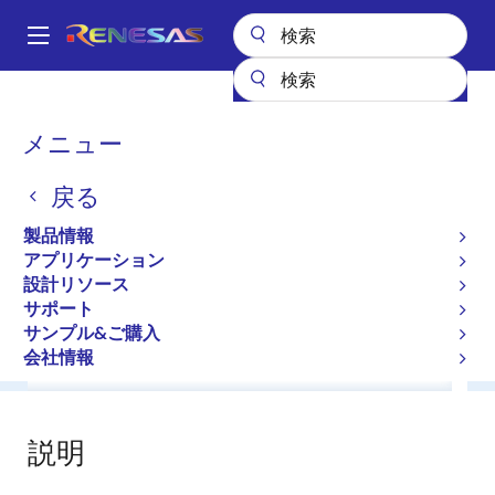
メ
イ
A
ン
Main
コ
全製品リスト
General Parts
HZ5HC1
navigation
ン
パ
メニュー
HZ5HC1
テ
ン
ン
戻る
ツ
く
Diodes for Constant Voltage
に
ず
製品情報
移
アプリケーション
データシート
動
設計リソース
サポート
サンプル&ご購入
会社情報
概要
ドキュメント
ソフトウェア／ツール
サ
説明