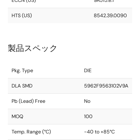
ECCN (US)
9A515.e.1
HTS (US)
8542.39.0090
製品スペック
Pkg. Type
DIE
DLA SMD
5962F9563102V9A
Pb (Lead) Free
No
MOQ
100
Temp. Range (°C)
-40 to +85°C