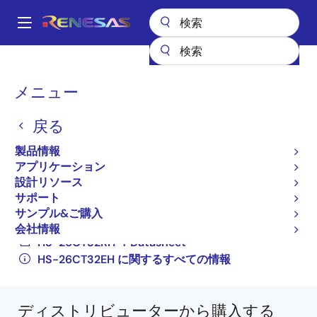
メ
イ
A
ン
Main
コ
全製品リスト
航空宇宙および苛酷環境用IC
高信頼性インタフェース
navigation
ン
高信頼性RS-485/RS-422シリアルインタフェース
HS-26CT32EH
パ
メニュー
テ
HS0-26CT32RH-Q
ン
ン
戻る
HS0-26CT32RH-Q
ツ
く
に
製品情報
ず
アクティブ
移
アプリケーション
動
Radiation Hardened Quad Differential Line
設計リソース
Receivers
サポート
サンプル&ご購入
HS-26CT32RH, HS-26CT32EH Datasheet
会社情報
HS-26CT32RH-T Datasheet
HS-26CT32EH に関するすべての情報
ディストリビューターから購入する