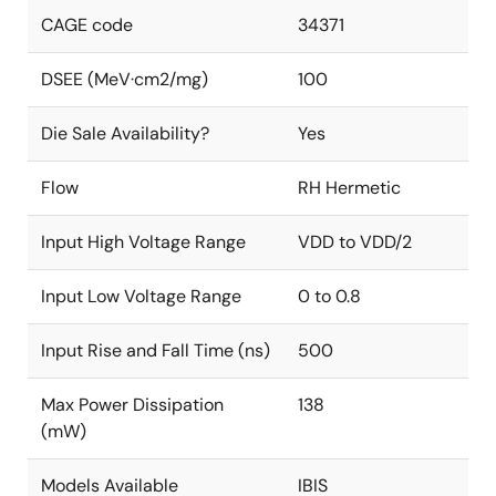
CAGE code
34371
DSEE (MeV·cm2/mg)
100
Die Sale Availability?
Yes
Flow
RH Hermetic
Input High Voltage Range
VDD to VDD/2
Input Low Voltage Range
0 to 0.8
Input Rise and Fall Time (ns)
500
Max Power Dissipation
138
(mW)
Models Available
IBIS