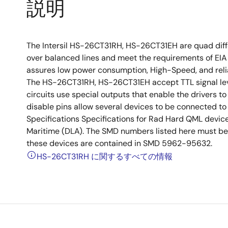
説明
The Intersil HS-26CT31RH, HS-26CT31EH are quad differ
over balanced lines and meet the requirements of E
assures low power consumption, High-Speed, and relia
The HS-26CT31RH, HS-26CT31EH accept TTL signal lev
circuits use special outputs that enable the drivers 
disable pins allow several devices to be connected 
Specifications Specifications for Rad Hard QML devic
Maritime (DLA). The SMD numbers listed here must be u
these devices are contained in SMD 5962-95632.
HS-26CT31RH に関するすべての情報