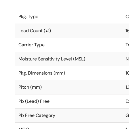
Pkg. Type
C
Lead Count (#)
1
Carrier Type
T
Moisture Sensitivity Level (MSL)
N
Pkg. Dimensions (mm)
1
Pitch (mm)
1.
Pb (Lead) Free
E
Pb Free Category
G