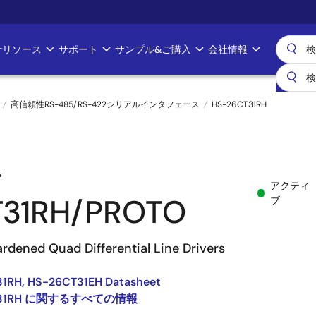
計リソース
サポート
サンプル&ご購入
会社情報
高信頼性RS-485/RS-422シリアルインタフェース
HS-26CT31RH
-
アクティ
T31RH/PROTO
ブ
rdened Quad Differential Line Drivers
1RH, HS-26CT31EH Datasheet
T31RH に関するすべての情報