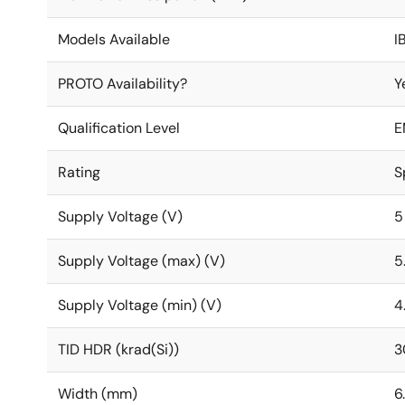
Models Available
I
PROTO Availability?
Y
Qualification Level
E
Rating
S
Supply Voltage (V)
5
Supply Voltage (max) (V)
5
Supply Voltage (min) (V)
4
TID HDR (krad(Si))
3
Width (mm)
6