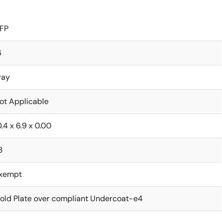
FP
6
ray
ot Applicable
0.4 x 6.9 x 0.00
3
xempt
old Plate over compliant Undercoat-e4