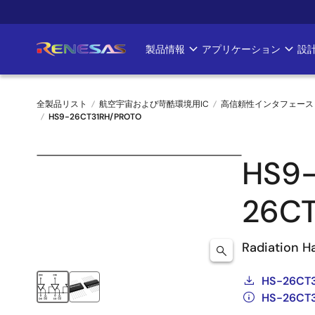
メ
イ
ン
製品情報
アプリケーション
設
Main
コ
ン
navigation
テ
全製品リスト
航空宇宙および苛酷環境用IC
高信頼性インタフェース
ン
HS9-26CT31RH/PROTO
ツ
パ
に
ン
移
HS9
動
く
26C
ず
Radiation Ha
HS-26CT3
HS-26C