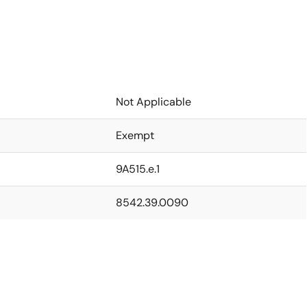
Not Applicable
Exempt
9A515.e.1
8542.39.0090