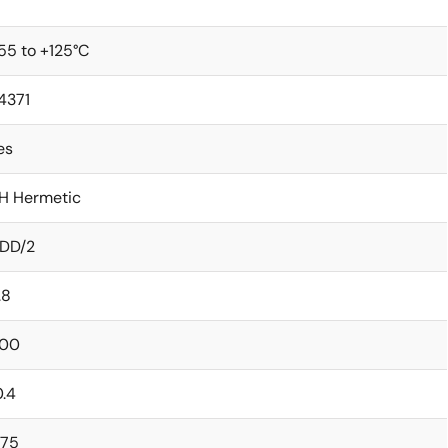
55 to +125°C
4371
es
H Hermetic
DD/2
.8
00
0.4
.75