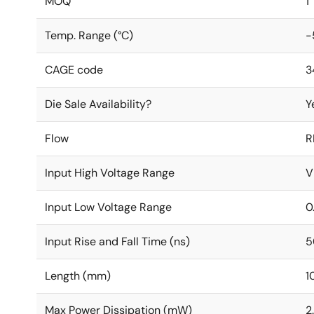
MOQ
1
Temp. Range (°C)
-
CAGE code
3
Die Sale Availability?
Y
Flow
R
Input High Voltage Range
V
Input Low Voltage Range
0
Input Rise and Fall Time (ns)
5
Length (mm)
1
Max Power Dissipation (mW)
2