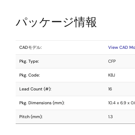
パッケージ情報
CADモデル:
View CAD Mo
Pkg. Type:
CFP
Pkg. Code:
KBJ
Lead Count (#):
16
Pkg. Dimensions (mm):
10.4 x 6.9 x 0
Pitch (mm):
1.3