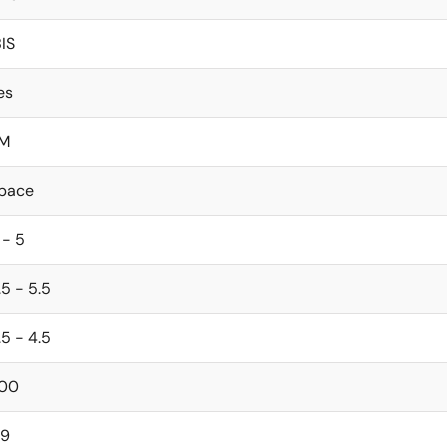
BIS
es
M
pace
 - 5
.5 - 5.5
.5 - 4.5
00
.9