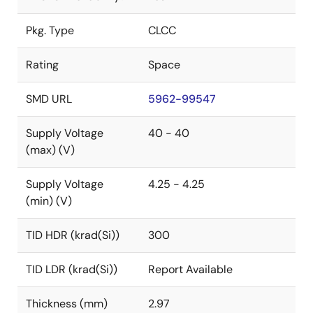
Pkg. Type
CLCC
Rating
Space
SMD URL
5962-99547
Supply Voltage
40 - 40
(max) (V)
Supply Voltage
4.25 - 4.25
(min) (V)
TID HDR (krad(Si))
300
TID LDR (krad(Si))
Report Available
Thickness (mm)
2.97