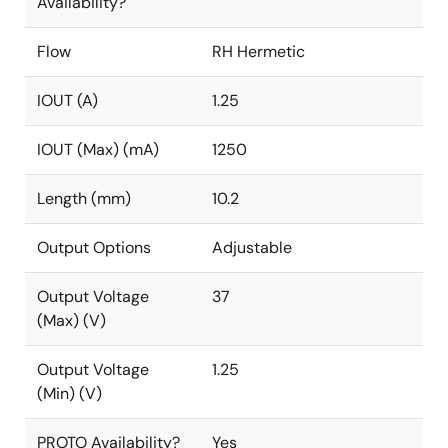
Availability?
Flow
RH Hermetic
IOUT (A)
1.25
IOUT (Max) (mA)
1250
Length (mm)
10.2
Output Options
Adjustable
Output Voltage
37
(Max) (V)
Output Voltage
1.25
(Min) (V)
PROTO Availability?
Yes