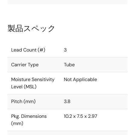
製品スペック
Lead Count (#)
3
Carrier Type
Tube
Moisture Sensitivity
Not Applicable
Level (MSL)
Pitch (mm)
3.8
Pkg. Dimensions
10.2 x 7.5 x 2.97
(mm)