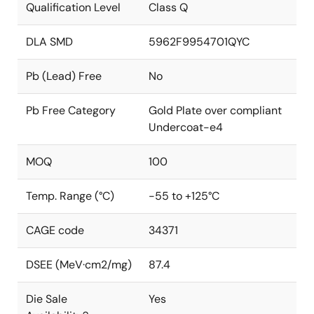
Qualification Level
Class Q
DLA SMD
5962F9954701QYC
Pb (Lead) Free
No
Pb Free Category
Gold Plate over compliant
Undercoat-e4
MOQ
100
Temp. Range (°C)
-55 to +125°C
CAGE code
34371
DSEE (MeV·cm2/mg)
87.4
Die Sale
Yes