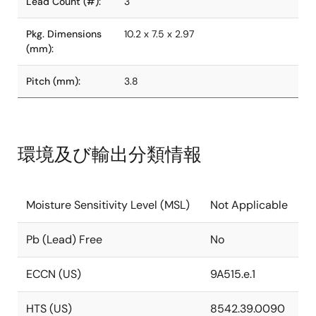
Lead Count (#):
3
Pkg. Dimensions
10.2 x 7.5 x 2.97
(mm):
Pitch (mm):
3.8
環境及び輸出分類情報
Moisture Sensitivity Level (MSL)
Not Applicable
Pb (Lead) Free
No
ECCN (US)
9A515.e.1
HTS (US)
8542.39.0090