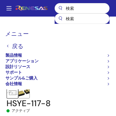
メ
イ
A
ン
Main
コ
全製品リスト
航空宇宙および苛酷環境用IC
navigation
ン
高信頼性パワーマネージメント
高信頼性リニアレギュレータ
パ
メニュー
テ
HS-117RH
HSYE-117-8
ン
ン
戻る
ツ
く
に
製品情報
ず
移
アプリケーション
動
設計リソース
サポート
サンプル&ご購入
会社情報
HSYE-117-8
アクティブ