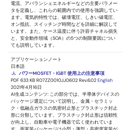
電流、アバランシェエネルギーなどの主要パラメー
タを定義し、これらの範囲内での使用を強調してい
ます。電気的特性では、破壊電圧、しきい値電圧、
オン抵抗、スイッチング時間などを詳細に解説して
います。また、ケース温度に伴う許容チャネル損失
と、安全動作領域（SOA）の5つの制限要因につい
ても説明しています。
アプリケーションノート
日本語
パワーMOSFET・IGBT 使用上の注意事項
PDF
633 KB
R07ZZ0010JJ0602 Rev.6.02
English
2021年4月16日
AI生成コンテンツ:
この部分では、半導体デバイスの
パッケージ選定について説明し、金属・セラミッ
ク・低融点ガラスの気密封止形とプラスチック封止
形に分類しています。プラスチック封止形は信頼性
が向上し、自動車や電子機器で広く使われていま
す。面実装パッケージは小型・薄型・高密度実装が