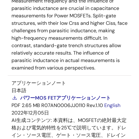
Measurement frequency and the influence of
parasitic inductance are crucial in capacitance
measurements for Power MOSFETs. Split-gate
structures, with their low Crss and higher Ciss, face
challenges from parasitic inductance, making
high-frequency measurements difficult. In
contrast, standard-gate trench structures allow
relatively accurate results. The influence of
parasitic inductance in actual measurements is
examined from various perspectives.
アプリケーションノート
日本語
パワーMOS FETアプリケーションノート
PDF
2.65 MB
R07AN0006JJ0110 Rev.1.10
English
2022年12月05日
AI生成コンテンツ:
本資料は、MOSFETの絶対最大定
格および電気的特性を25℃で説明しています。ドレ
イン・ソース電圧、ゲート・ソース電圧、ドレイン