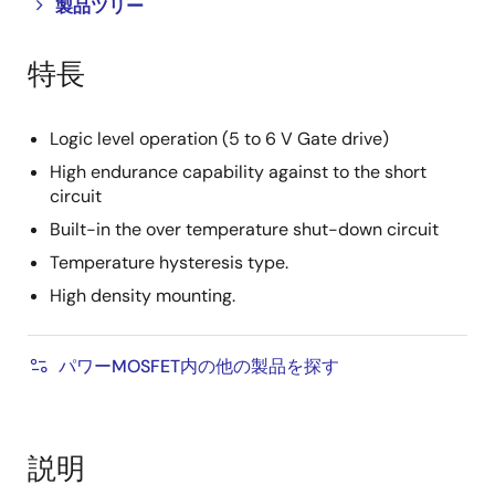
Close
Open
製品ツリー
product
product
tree
tree
特長
menu
menu
Logic level operation (5 to 6 V Gate drive)
High endurance capability against to the short
circuit
Built-in the over temperature shut-down circuit
Temperature hysteresis type.
High density mounting.
パワーMOSFET内の他の製品を探す
説明