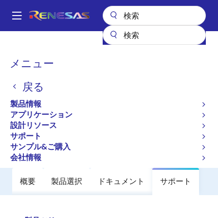
メ
イ
A
ン
Main
コ
全製品リスト
パワーディスクリート
パワーMOSFET
HAF2015RJ
navigation
ン
パ
メニュー
HAF2015RJ
テ
ン
ン
戻る
廃止品
ツ
く
に
Nch Dual Thermal FET 60V 2A
ず
製品情報
移
160mohm SOP-8 / SOIC-8
アプリケーション
動
設計リソース
サポート
データシート
サンプル&ご購入
会社情報
概要
製品選択
ドキュメント
サポート