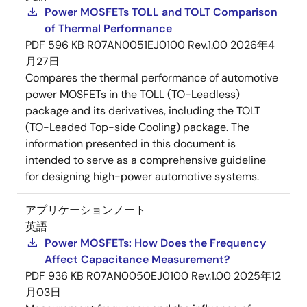
Power MOSFETs TOLL and TOLT Comparison
of Thermal Performance
PDF
596 KB
R07AN0051EJ0100 Rev.1.00
2026年4
月27日
Compares the thermal performance of automotive
power MOSFETs in the TOLL (TO-Leadless)
package and its derivatives, including the TOLT
(TO-Leaded Top-side Cooling) package. The
information presented in this document is
intended to serve as a comprehensive guideline
for designing high-power automotive systems.
アプリケーションノート
英語
Power MOSFETs: How Does the Frequency
Affect Capacitance Measurement?
PDF
936 KB
R07AN0050EJ0100 Rev.1.00
2025年12
月03日