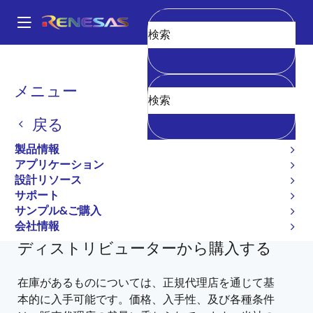
メ
イ
A
ン
Main
消去
コ
全製品リスト
General Parts
H8S/2329
D12322RVF25IV
navigation
ン
パ
メニュー
テ
D12322RVF25IV
ン
ン
戻る
ツ
廃止品
く
に
製品情報
ず
汎用システム制御用マイクロコントローラ
移
アプリケーション
動
設計リソース
H8S/2329グループハードウェアマニュアル
サポート
H8S/2329 に関するすべての情報
サンプル&ご購入
会社情報
ディストリビューターから購入する
在庫があるものについては、正規代理店を通じて基
本的に入手可能です。価格、入手性、及び各種条件