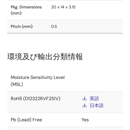
Pkg. Dimensions
20 x 14 x 3.15
(mm):
Pitch (mm):
0.5
環境及び輸出分類情報
Moisture Sensitivity Level
(MSL)
RoHS (D12322RVF25IV)
英語
日本語
Pb (Lead) Free
Yes