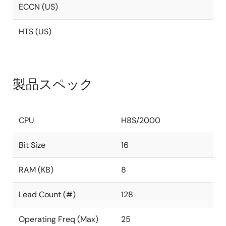
ECCN (US)
HTS (US)
製品スペック
CPU
H8S/2000
Bit Size
16
RAM (KB)
8
Lead Count (#)
128
Operating Freq (Max)
25