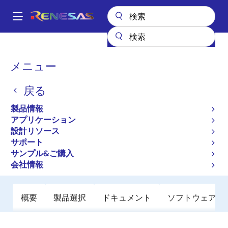
メ
イ
A
ン
Main
コ
全製品リスト
インタフェース
VME
CA91C142D
navigation
ン
パ
メニュー
CA91C142D
テ
ン
ン
戻る
アクティブ
ツ
く
に
VME to PCI Bridge
ず
製品情報
移
アプリケーション
動
設計リソース
データシート
サポート
サンプル&ご購入
ご購入
会社情報
概要
製品選択
ドキュメント
ソフトウェア／