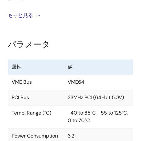
The CA91C142D (Universe II) is the industry's leading
もっと見る
high-performance PCI to VME interconnect. It is fully
compliant with the VME64 bus standard, and is
tailored to support advanced PCI processors and
パラメータ
peripherals. With a zero wait state implementation for
write transactions, and the capability to support pre-
fetch reads and multi-beat transactions, the Universe
属性
値
II provides high performance utilization of the PCI bus.
VME Bus
VME64
The Universe II eases development of VMEbus
systems by providing direct connection to a local PCI
PCI Bus
33MHz PCI (64-bit 5.0V)
bus. The device is ideally suited for CPU or peripheral
boards functioning as both master and slave in the
Temp. Range (°C)
-40 to 85°C, -55 to 125°C,
VMEbus system. Bridging is accomplished through a
0 to 70°C
decoupled architecture with independent FIFOs for
inbound (VME to PCI), outbound (PCI to VME), and
Power Consumption
3.2
DMA traffic. With this architecture, throughput is