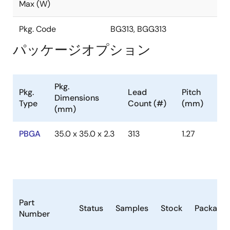
Max (W)
maximized without sacrificing bandwidth on either
bus.
Pkg. Code
BG313, BGG313
Designing with the Universe II eases the development
パッケージオプション
of VME Single Board Computers (SBCs) and I/O
peripherals targeting the military, aerospace,
industrial automation and medical markets.
Pkg.
Pkg.
Lead
Pitch
Dimensions
Type
Count (#)
(mm)
(mm)
PBGA
35.0 x 35.0 x 2.3
313
1.27
Part
Status
Samples
Stock
Package
Number