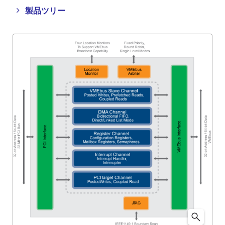
Close
Open
製品ツリー
product
product
tree
tree
menu
menu