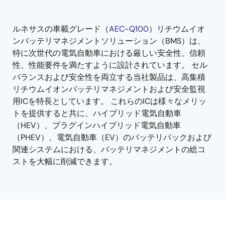
tree
tree
menu
menu
ルネサスの車載グレード（
AEC-Q100
）リチウムイオ
ンバッテリマネジメントソリューション（BMS）は、
特に次世代の電気自動車における厳しい安全性、信頼
性、性能要件を満たすように設計されています。 セル
バランスおよび安全性を両立する当社製品は、高集積
リチウムイオンバッテリマネジメントおよび安全監視
用ICを特長としています。 これらのICは様々なメリッ
トを提供すると共に、ハイブリッド電気自動車
（HEV）、プラグインハイブリッド電気自動車
（PHEV）、電気自動車（EV）のバッテリパックおよび
関連システムにおける、バッテリマネジメントの総コ
ストを大幅に削減できます。