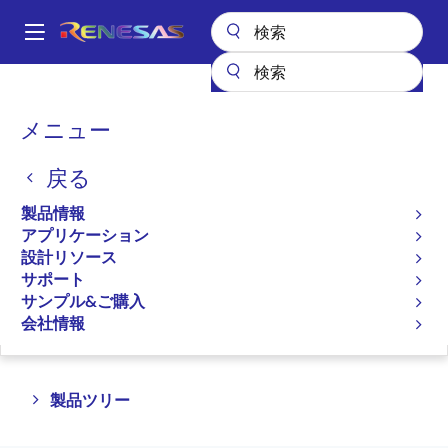
メ
イ
A
ン
Main
コ
全製品リスト
車載製品
車載用バッテリマネジメント
navigation
ン
パ
メニュー
車載用バッテリマネジメン
テ
ン
ン
ト
戻る
ツ
く
に
ず
製品情報
移
プロダクトセレクタ
アプリケーション
動
設計リソース
サポート
サンプル&ご購入
ページセクションへ移動：
会社情報
Close
Open
製品ツリー
product
product