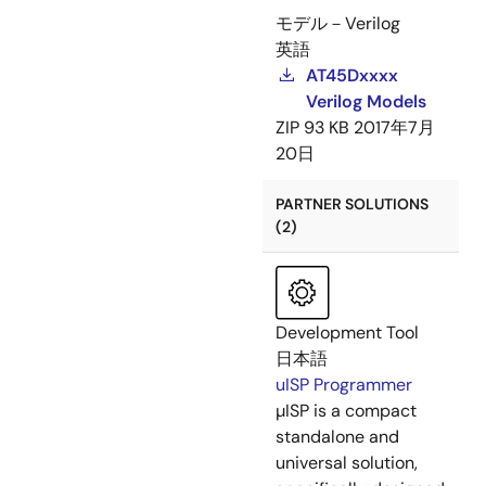
モデル－Verilog
英語
AT45Dxxxx
Verilog Models
ZIP
93 KB
2017年7月
20日
PARTNER SOLUTIONS
(2)
Development Tool
日本語
uISP Programmer
µISP is a compact
standalone and
universal solution,