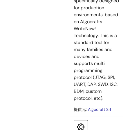
specifically designed
for production
environments, based
on Algocrafts
WriteNow!
Technology. This is a
standard tool for
many families and
devices and
supports multi
programming
protocol (JTAG, SPI,
UART, DAP, SWD, I2C,
BDM, custom
protocol, etc).
提供元:
Algocraft Srl