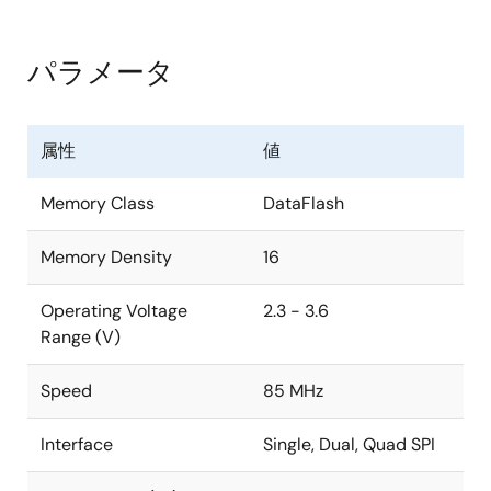
パラメータ
属性
値
Memory Class
DataFlash
Memory Density
16
Operating Voltage
2.3 - 3.6
Range (V)
Speed
85 MHz
Interface
Single, Dual, Quad SPI