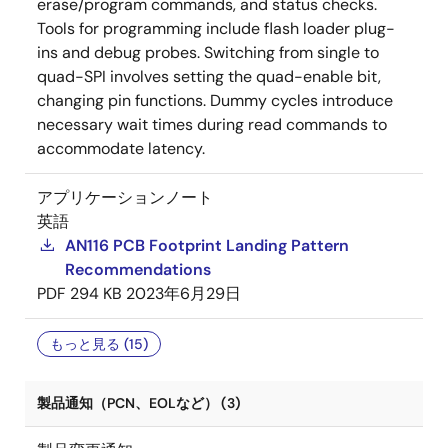
erase/program commands, and status checks.
Tools for programming include flash loader plug-
ins and debug probes. Switching from single to
quad-SPI involves setting the quad-enable bit,
changing pin functions. Dummy cycles introduce
necessary wait times during read commands to
accommodate latency.
アプリケーションノート
英語
AN116 PCB Footprint Landing Pattern
Recommendations
PDF
294 KB
2023年6月29日
もっと見る (15)
製品通知（PCN、EOLなど） (3)