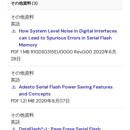
その他資料 (3)
その他資料
英語
How System Level Noise in Digital Interfaces
can Lead to Spurious Errors in Serial Flash
Memory
PDF
1 MB
R10DS0315EU0000 Rev.0.00
2022年6月
28日
その他資料
英語
Adesto Serial Flash Power Saving Features
and Concepts
PDF
1.21 MB
2020年8月07日
その他資料
英語
DataFlash®-L: Page Erase Serial Flash