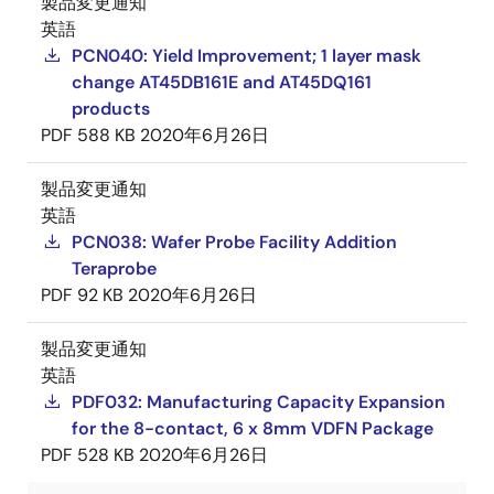
製品変更通知
英語
PCN040: Yield Improvement; 1 layer mask
change AT45DB161E and AT45DQ161
products
PDF
588 KB
2020年6月26日
製品変更通知
英語
PCN038: Wafer Probe Facility Addition
Teraprobe
PDF
92 KB
2020年6月26日
製品変更通知
英語
PDF032: Manufacturing Capacity Expansion
for the 8-contact, 6 x 8mm VDFN Package
PDF
528 KB
2020年6月26日