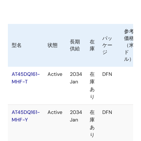
参考
パッ
価格
長期
在
型名
状態
ケー
（米
供給
庫
ジ
ド
ル）
AT45DQ161-
Active
2034
在
DFN
MHF-T
Jan
庫
あ
り
AT45DQ161-
Active
2034
在
DFN
MHF-Y
Jan
庫
あ
り