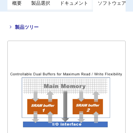
概要
製品選択
ドキュメント
ソフトウェア／
Close
Open
製品ツリー
product
product
tree
tree
menu
menu