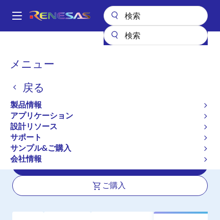
メ
イ
A
ン
Main
コ
全製品リスト
メモリ&ロジック
不揮発性メモリ
navigation
ン
SPI NORフラッシュ
AT45DQ161
パ
メニュー
テ
ン
AT45DQ161
ン
戻る
ツ
く
アクティブ
長期製品供給対象
に
ず
製品情報
16Mbit、2.3V～3.6VレンジのSPIシリア
移
アプリケーション
動
ルフラッシュメモリ、 デュアル IOと
設計リソース
クワッド IOに対応
サポート
サンプル&ご購入
会社情報
データシート
ご購入