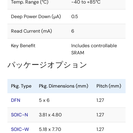
Temp. Range (°C)
-40 to +85°C
Deep Power Down (µA)
0.5
Read Current (mA)
6
Key Benefit
Includes controllable
SRAM
パッケージオプション
Pkg. Type
Pkg. Dimensions (mm)
Pitch (mm)
DFN
5 x 6
1.27
SOIC-N
3.81 x 4.80
1.27
SOIC-W
5.18 x 7.70
1.27