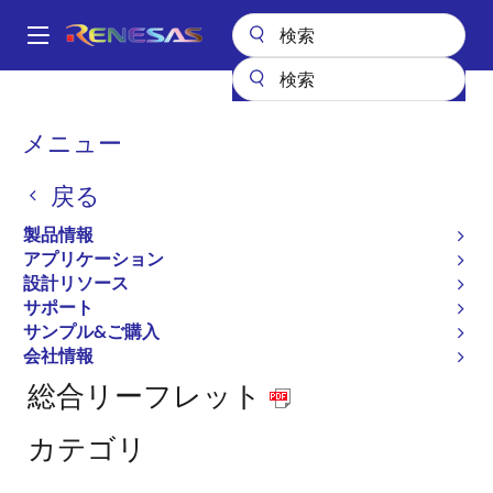
メ
イ
A
ン
Main
コ
全製品リスト
ASIC & IP
IP製品
IPライセンスパートナー
navigation
ン
株式会社ジェピコ
パ
メニュー
テ
ン
株式会社ジェピコ
ン
戻る
ツ
く
に
ず
製品情報
移
アプリケーション
動
設計リソース
サポート
アナログIC ターンキーサービス
サンプル&ご購入
EOL相当品開発
会社情報
総合リーフレット
カテゴリ