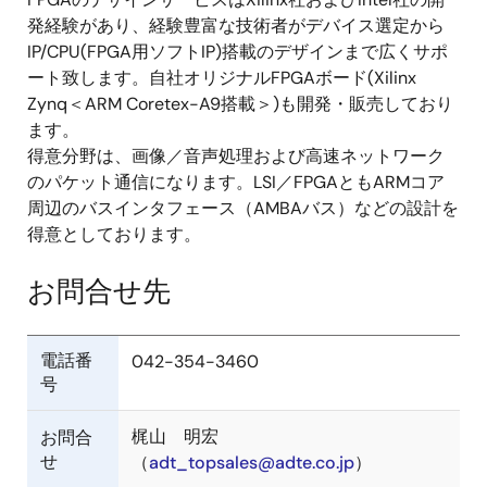
発経験があり、経験豊富な技術者がデバイス選定から
IP/CPU(FPGA用ソフトIP)搭載のデザインまで広くサポ
ート致します。自社オリジナルFPGAボード(Xilinx
Zynq＜ARM Coretex-A9搭載＞)も開発・販売しており
ます。
得意分野は、画像／音声処理および高速ネットワーク
のパケット通信になります。LSI／FPGAともARMコア
周辺のバスインタフェース（AMBAバス）などの設計を
得意としております。
お問合せ先
電話番
042-354-3460
号
梶山 明宏
お問合
せ
（
adt_topsales@adte.co.jp
）