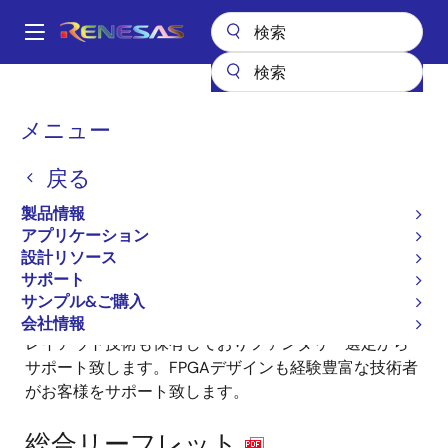
メ
イ
A
ン
Main
コ
全製品リスト
ASIC & IP
IP製品
IPライセンスパートナー
navigation
ン
アドバンスデザインテクノロジー株式会社
パ
メニュー
テ
ン
アドバンスデザインテクノ
ン
戻る
ツ
く
ロジー株式会社
に
ず
製品情報
移
アプリケーション
動
設計リソース
サポート
サンプル&ご購入
日本国内の大手ベンダー各社の設計経験が豊富です。
会社情報
レイアウト技術も保有しておりファンダリー選定から
サポート致します。FPGAデザインも経験豊富な技術者
がお客様をサポート致します。
総合リーフレット