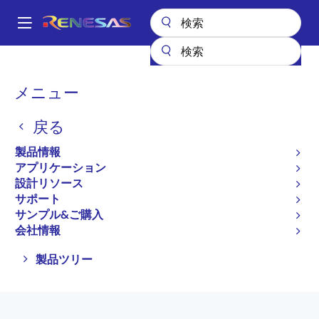
メ
イ
A
ン
Main
コ
全製品リスト
アンプ
オペアンプ
navigation
ン
パ
メニュー
オペアンプ
テ
ン
ン
戻る
ツ
く
プロダクトセレクタ
に
ず
製品情報
移
アプリケーション
動
設計リソース
サポート
ページセクションへ移動：
サンプル&ご購入
会社情報
Close
Open
製品ツリー
product
product
tree
tree
menu
menu