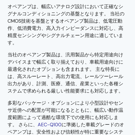
オペアンプは、幅広いアナログ設計において正確なシ
グナルコンディショニングの基盤となります。 当社の
CMOS技術を基盤とするオペアンプ製品は、低電圧動
作、低消費電力、高入力インピーダンスに対応し、高
精度センシングやシグナルチェーン用途に適していま
す。
当社のオペアンプ製品は、汎用製品から特定用途向け
デバイスまで幅広く取り揃えており、車載用途向けに
最適化されたオプションも含まれます。 主な特長に
は、高スルーレート、高出力電流、レールツーレール
出力があり、計測、医療、通信、産業といった各種シ
ステムで求められる厳しい性能要求にも対応します。
多彩なパッケージ・オプションにより小型設計やセン
サ近傍への配置が可能になるとともに、幅広い動作温
度範囲によって過酷な環境下での使用にも対応しま
す。 さらに、
AEC-Q100
に準拠した車載グレードのオ
ペアンプは、安全性および信頼性が特に重要なシステ