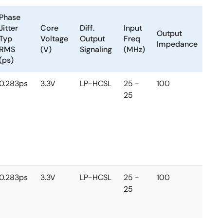
Phase
Jitter
Core
Diff.
Input
Output
Ou
Typ
Voltage
Output
Freq
Impedance
Ty
RMS
(V)
Signaling
(MHz)
(ps)
0.283ps
3.3V
LP-HCSL
25 -
100
L
25
0.283ps
3.3V
LP-HCSL
25 -
100
L
25