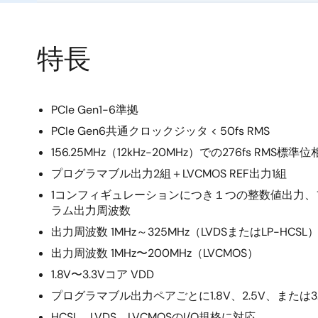
特長
PCIe Gen1-6準拠
PCIe Gen6共通クロックジッタ < 50fs RMS
156.25MHz（12kHz-20MHz）での276fs RMS標
プログラマブル出力2組＋LVCMOS REF出力1組
1コンフィギュレーションにつき１つの整数値出力
ラム出力周波数
出力周波数 1MHz～325MHz（LVDSまたはLP-HCSL
出力周波数 1MHz〜200MHz（LVCMOS）
1.8V〜3.3Vコア VDD
プログラマブル出力ペアごとに1.8V、2.5V、または3
HCSL、LVDS、LVCMOSのI/O規格に対応