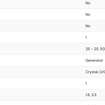
No
No
No
1
25 - 25, 5
Generator
Crystal, L
1
1.8, 3.3