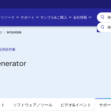
計リソース
サポート
サンプル&ご購入
会社情報
ク
9FGV1006
品供給対象
nerator
ット
ソフトウェア／ツール
ビデオ&イベント
サポー