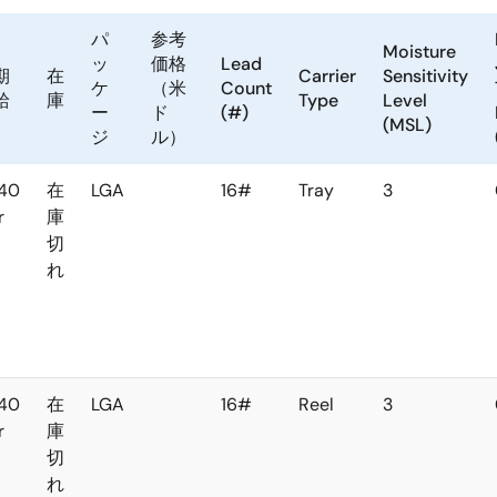
パ
参考
Moisture
ッ
価格
Lead
期
在
Carrier
Sensitivity
ケ
（米
Count
給
庫
Type
Level
ー
ド
(#)
(MSL)
ジ
ル）
40
在
LGA
16#
Tray
3
r
庫
切
れ
40
在
LGA
16#
Reel
3
r
庫
切
れ