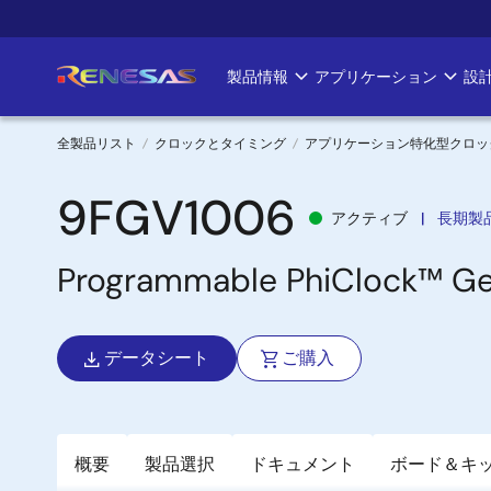
メ
イ
ン
製品情報
アプリケーション
設
Main
コ
ン
navigation
テ
全製品リスト
クロックとタイミング
アプリケーション特化型クロッ
ン
パ
ツ
9FGV1006
アクティブ
長期製
に
ン
移
Programmable PhiClock™ Ge
く
動
ず
データシート
ご購入
概要
製品選択
ドキュメント
ボード＆キ