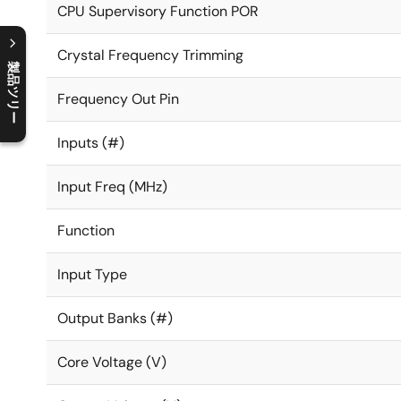
CPU Supervisory Function POR
Crystal Frequency Trimming
製品ツリー
Frequency Out Pin
C
l
o
s
e
p
r
o
d
u
c
t
t
r
e
e
m
e
n
O
p
e
n
p
r
o
d
u
c
t
t
r
e
e
m
e
n
Inputs (#)
Input Freq (MHz)
Function
Input Type
Output Banks (#)
Core Voltage (V)