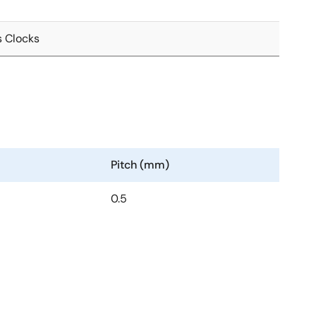
s Clocks
Pitch (mm)
0.5