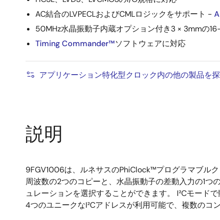
AC結合のLVPECLおよびCMLロジックをサポート -
A
50MHz水晶振動子内蔵オプション付き3 × 3mmの16
Timing Commander™
ソフトウェアに対応
アプリケーション特化型クロック内の他の製品を探
説明
9FGV1006は、ルネサスのPhiClock™プログラ
周波数の2つのコピーと、水晶振動子の差動入力の1つの
ュレーションを選択することができます。 I²Cモード
4つのユニークなI²Cアドレスが利用可能で、複数のコ