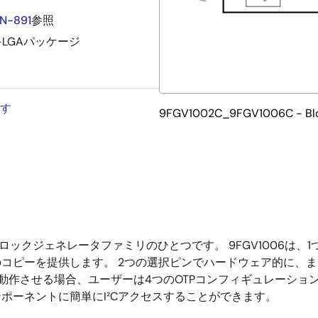
N-891
参照
-LGAパッケージ
す
9FGV1002C_9FGV1006C - Blo
マブルクロックジェネレータファミリのひとつです。 9FGV100
コピーを提供します。 2つの選択ピンでハードウェア的に、ま
で動作させる場合、ユーザーは4つのOTPコンフィギュレーシ
ンポーネントに簡単にI²Cアクセスすることができます。