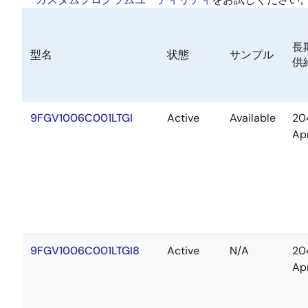
長
型名
状態
サンプル
供
9FGV1006C001LTGI
Active
Available
20
Ap
9FGV1006C001LTGI8
Active
N/A
20
Ap