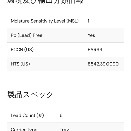
環境及び輸出分類情報
Moisture Sensitivity Level (MSL)
1
Pb (Lead) Free
Yes
ECCN (US)
EAR99
HTS (US)
8542.39.0090
製品スペック
Lead Count (#)
6
Carrier Type
Tray