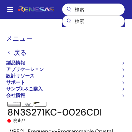
メ
イ
A
ン
Main
コ
全製品リスト
クロックとタイミング
水晶発振器
8N3S271
navigation
ン
8N3S271KC-0026CDI
パ
メニュー
テ
ン
ン
戻る
ツ
く
に
製品情報
ず
移
アプリケーション
動
設計リソース
サポート
サンプル&ご購入
会社情報
8N3S271KC-0026CDI
廃止品
LVPECL Frequency-Programmable Crystal