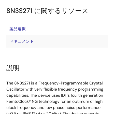
8N3S271 に関するリソース
製品選択
ドキュメント
説明
The 8N3S271 is a Frequency-Programmable Crystal
Oscillator with very flexible frequency programming
capabilities. The device uses IDT's fourth generation
FemtoClock® NG technology for an optimum of high
clock frequency and low phase noise performance
(<0.5 ps RMS 12kHz - 20MHz). The device accepts