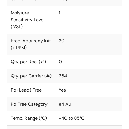
Moisture
1
Sensitivity Level
(MSL)
Freq. Accuracy Init.
20
(± PPM)
Qty. per Reel (#)
0
Qty. per Carrier (#)
364
Pb (Lead) Free
Yes
Pb Free Category
e4 Au
Temp. Range (°C)
-40 to 85°C