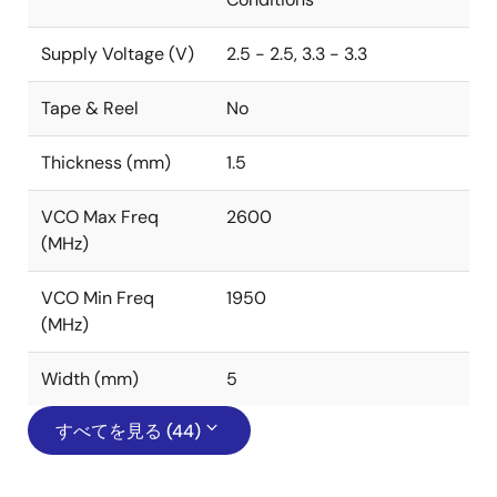
Supply Voltage (V)
2.5 - 2.5, 3.3 - 3.3
Tape & Reel
No
Thickness (mm)
1.5
VCO Max Freq
2600
(MHz)
VCO Min Freq
1950
(MHz)
Width (mm)
5
すべてを見る (44)