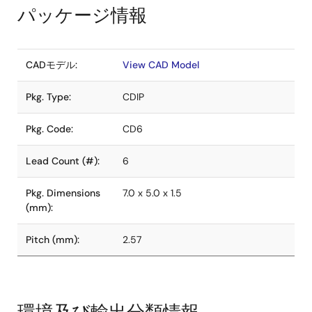
パッケージ情報
CADモデル:
View CAD Model
Pkg. Type:
CDIP
Pkg. Code:
CD6
Lead Count (#):
6
Pkg. Dimensions
7.0 x 5.0 x 1.5
(mm):
Pitch (mm):
2.57