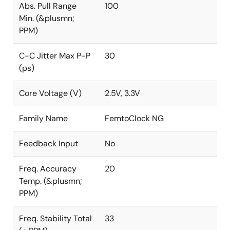
Abs. Pull Range
100
Min. (&plusmn;
PPM)
C-C Jitter Max P-P
30
(ps)
Core Voltage (V)
2.5V, 3.3V
Family Name
FemtoClock NG
Feedback Input
No
Freq. Accuracy
20
Temp. (&plusmn;
PPM)
Freq. Stability Total
33