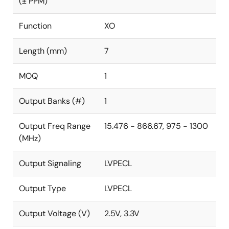
(± PPM)
Function
XO
Length (mm)
7
MOQ
1
Output Banks (#)
1
Output Freq Range
15.476 - 866.67, 975 - 1300
(MHz)
Output Signaling
LVPECL
Output Type
LVPECL
Output Voltage (V)
2.5V, 3.3V