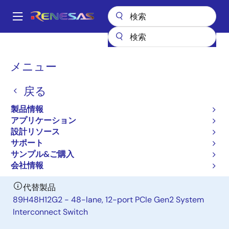
メ
イ
A
ン
Main
コ
全製品リスト
General Parts
89H48T12G2
navigation
ン
パ
メニュー
89H48T12G2
テ
ン
ン
戻る
廃止品
ツ
く
に
48-lane, 12-port Gen2 PCIe I/O
ず
製品情報
移
Expansion Switch
アプリケーション
動
設計リソース
サポート
データシート
サンプル&ご購入
会社情報
代替製品
89H48H12G2 - 48-lane, 12-port PCIe Gen2 System
Interconnect Switch