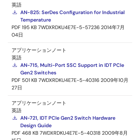
英語
AN-825: SerDes Configuration for Industrial
Temperature
PDF
195 KB
7WDXRDKU4E7E-5-57236
2014年7月
04日
アプリケーションノート
英語
AN-715, Multi-Port SSC Support in IDT PCIe
Gen2 Switches
PDF
501 KB
7WDXRDKU4E7E-5-40316
2009年10月
27日
アプリケーションノート
英語
AN-721, IDT PCIe Gen2 Switch Hardware
Design Guide
PDF
468 KB
7WDXRDKU4E7E-5-40318
2009年8月