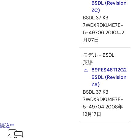
BSDL (Revision
ZC)
BSDL
37 KB
7WDXRDKU4E7E-
5-49706
2010年2
月07日
モデル－BSDL
英語
89PES48T12G2
BSDL (Revision
ZA)
BSDL
37 KB
7WDXRDKU4E7E-
5-49704
2008年
12月17日
読込中