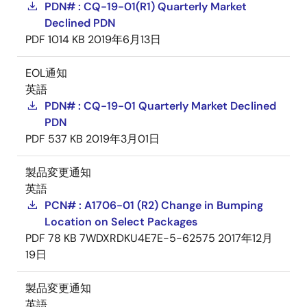
PDN# : CQ-19-01(R1) Quarterly Market
Declined PDN
PDF
1014 KB
2019年6月13日
EOL通知
英語
PDN# : CQ-19-01 Quarterly Market Declined
PDN
PDF
537 KB
2019年3月01日
製品変更通知
英語
PCN# : A1706-01 (R2) Change in Bumping
Location on Select Packages
PDF
78 KB
7WDXRDKU4E7E-5-62575
2017年12月
19日
製品変更通知
英語