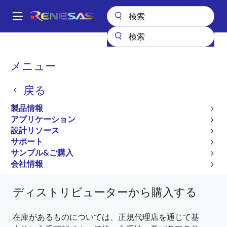
メ
イ
A
ン
Main
コ
全製品リスト
General Parts
845-12.8-1
845-12.8-1SC7I
navigation
ン
パ
メニュー
テ
845-12.8-1SC7I
ン
ン
戻る
ツ
廃止品
く
に
製品情報
ず
25.4 x 22.1mm, Oven-Controlled, HCMOS, SMD,
移
アプリケーション
Oscillator (OCXO)
動
設計リソース
サポート
845-12.8-1 Datasheet
サンプル&ご購入
845-12.8-1 に関するすべての情報
会社情報
ディストリビューターから購入する
在庫があるものについては、正規代理店を通じて基