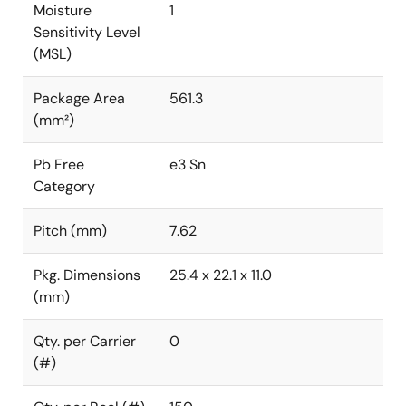
Moisture
1
Sensitivity Level
(MSL)
Package Area
561.3
(mm²)
Pb Free
e3 Sn
Category
Pitch (mm)
7.62
Pkg. Dimensions
25.4 x 22.1 x 11.0
(mm)
Qty. per Carrier
0
(#)