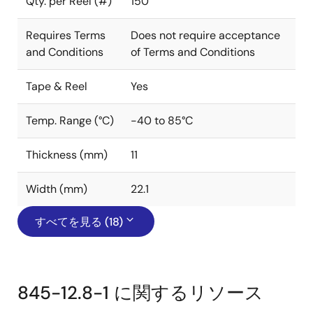
Qty. per Reel (#)
150
Requires Terms
Does not require acceptance
and Conditions
of Terms and Conditions
Tape & Reel
Yes
Temp. Range (°C)
-40 to 85°C
Thickness (mm)
11
Width (mm)
22.1
すべてを見る (18)
845-12.8-1 に関するリソース