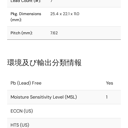
Lead Count (#):
7
Pkg. Dimensions
25.4 x 22.1 x 11.0
(mm):
Pitch (mm):
7.62
環境及び輸出分類情報
Pb (Lead) Free
Yes
Moisture Sensitivity Level (MSL)
1
ECCN (US)
HTS (US)