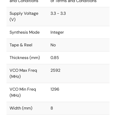
and Conditions
of Terms and Conditions
Supply Voltage
3.3 - 3.3
(V)
Synthesis Mode
Integer
Tape & Reel
No
Thickness (mm)
0.85
VCO Max Freq
2592
(MHz)
VCO Min Freq
1296
(MHz)
Width (mm)
8