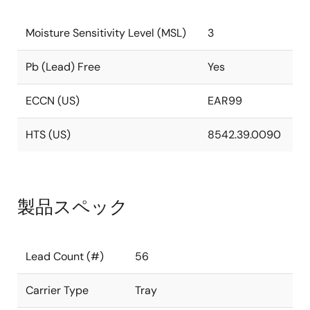
Moisture Sensitivity Level (MSL)
3
Pb (Lead) Free
Yes
ECCN (US)
EAR99
HTS (US)
8542.39.0090
製品スペック
Lead Count (#)
56
Carrier Type
Tray