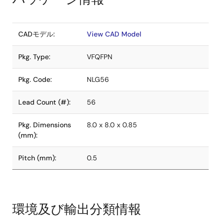
CADモデル:
View CAD Model
Pkg. Type:
VFQFPN
Pkg. Code:
NLG56
Lead Count (#):
56
Pkg. Dimensions
8.0 x 8.0 x 0.85
(mm):
Pitch (mm):
0.5
環境及び輸出分類情報