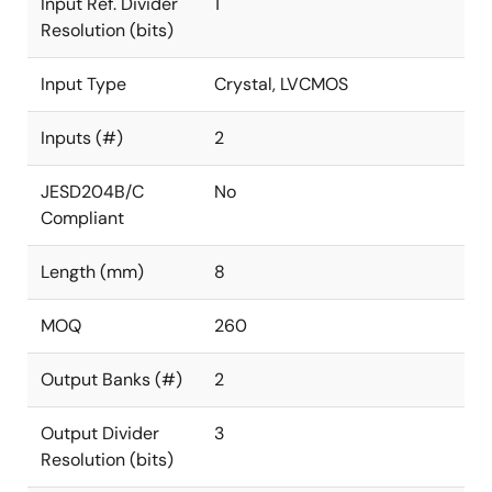
Input Ref. Divider
1
Resolution (bits)
Input Type
Crystal, LVCMOS
Inputs (#)
2
JESD204B/C
No
Compliant
Length (mm)
8
MOQ
260
Output Banks (#)
2
Output Divider
3
Resolution (bits)