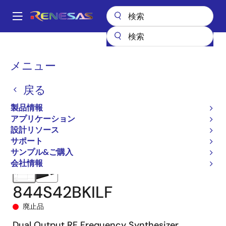
メ
イ
A
ン
Main
コ
全製品リスト
クロックとタイミング
navigation
ン
アプリケーション特化型クロック
844S42I
844S42BKILF
パ
メニュー
テ
ン
ン
戻る
ツ
く
に
製品情報
ず
移
アプリケーション
動
設計リソース
サポート
サンプル&ご購入
会社情報
844S42BKILF
廃止品
Dual Output RF Frequency Synthesizer