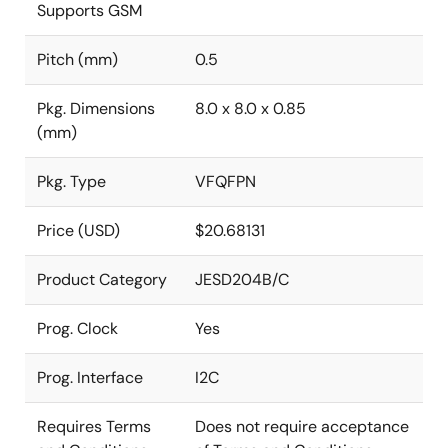
Supports GSM
Pitch (mm)
0.5
Pkg. Dimensions
8.0 x 8.0 x 0.85
(mm)
Pkg. Type
VFQFPN
Price (USD)
$20.68131
Product Category
JESD204B/C
Prog. Clock
Yes
Prog. Interface
I2C
Requires Terms
Does not require acceptance