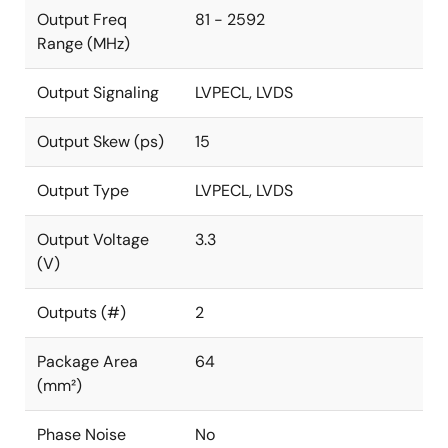
Output Freq
81 - 2592
Range (MHz)
Output Signaling
LVPECL, LVDS
Output Skew (ps)
15
Output Type
LVPECL, LVDS
Output Voltage
3.3
(V)
Outputs (#)
2
Package Area
64
(mm²)
Phase Noise
No