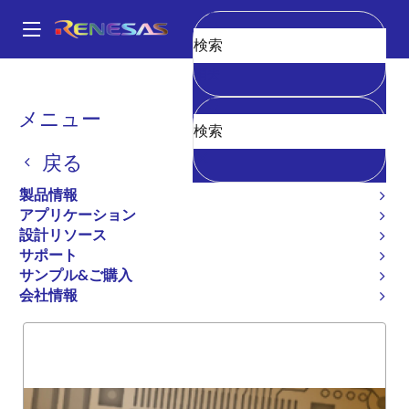
メ
イ
A
ン
Main
消去
コ
全製品リスト
General Parts
7MPV6255
navigation
ン
パ
メニュー
7MPV6255
テ
ン
ン
戻る
廃止品
ツ
く
に
SRAM MODULE
ず
製品情報
移
アプリケーション
動
設計リソース
サポート
概要
製品選択
サポート
サンプル&ご購入
会社情報