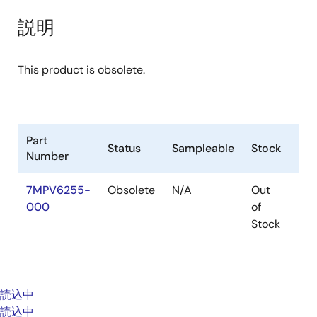
説明
This product is obsolete.
Part
Status
Sampleable
Stock
Pac
Number
7MPV6255-
Obsolete
N/A
Out
Pac
000
of
Stock
読込中
読込中