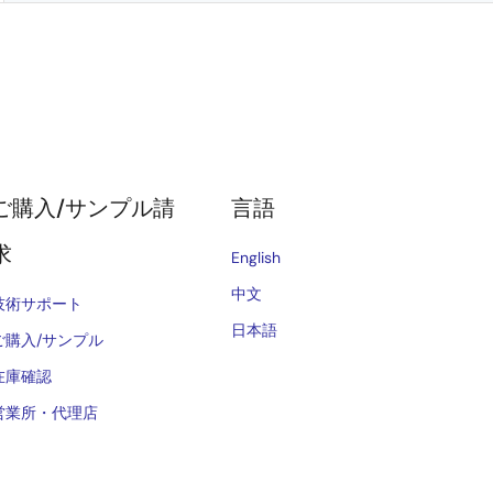
ご購入/サンプル請
言語
求
English
中文
技術サポート
日本語
ご購入/サンプル
在庫確認
営業所・代理店