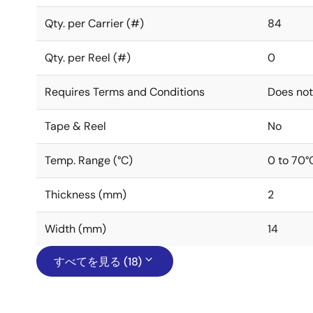
Qty. per Carrier (#)
84
Qty. per Reel (#)
0
Requires Terms and Conditions
Does not
Tape & Reel
No
Temp. Range (°C)
0 to 70°
Thickness (mm)
2
Width (mm)
14
すべてを見る (18)