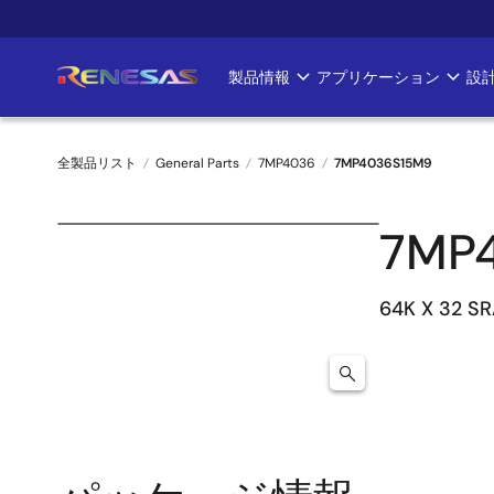
メ
イ
ン
製品情報
アプリケーション
設
Main
コ
ン
navigation
テ
全製品リスト
General Parts
7MP4036
7MP4036S15M9
ン
ツ
パ
に
7MP
ン
移
動
く
64K X 32 S
ず