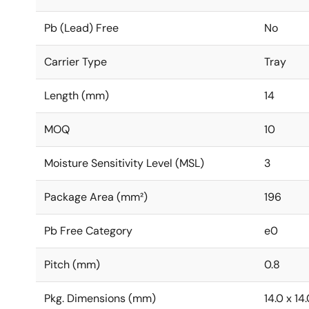
Pb (Lead) Free
No
Carrier Type
Tray
Length (mm)
14
MOQ
10
Moisture Sensitivity Level (MSL)
3
Package Area (mm²)
196
Pb Free Category
e0
Pitch (mm)
0.8
Pkg. Dimensions (mm)
14.0 x 14.