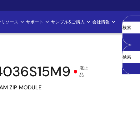
計リソース
サポート
サンプル&ご購入
会社情報
消去
4036S15M9
廃止
品
RAM ZIP MODULE