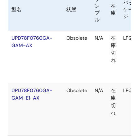
パッ
ン
在
型名
状態
ケー
プ
庫
ジ
ル
UPD78F0760GA-
Obsolete
N/A
在
LFQFP
GAM-AX
庫
切
れ
UPD78F0760GA-
Obsolete
N/A
在
LFQFP
GAM-E1-AX
庫
切
れ