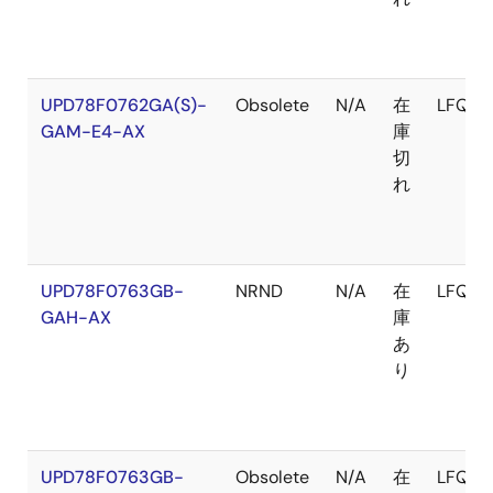
UPD78F0762GA(S)-
Obsolete
N/A
在
LFQFP
GAM-E4-AX
庫
切
れ
UPD78F0763GB-
NRND
N/A
在
LFQFP
GAH-AX
庫
あ
り
UPD78F0763GB-
Obsolete
N/A
在
LFQFP