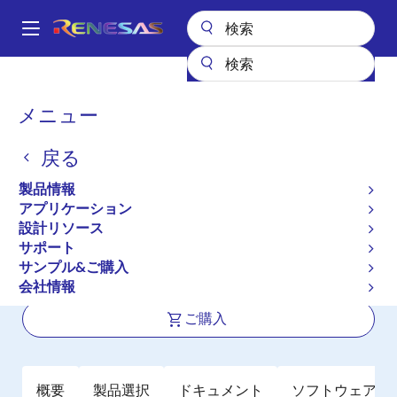
メ
イ
A
ン
Main
コ
全製品リスト
General Parts
78K0/Kx2-C
navigation
ン
パ
メニュー
78K0/Kx2-C
テ
ン
ン
戻る
新規採用非推奨品
ツ
く
に
汎用コンパクト低消費電力 8 ビットマ
ず
製品情報
移
イクロコントローラ（新規採用非推奨
アプリケーション
動
設計リソース
品）
サポート
サンプル&ご購入
ユーザマニュアル
会社情報
ご購入
概要
製品選択
ドキュメント
ソフトウェア／