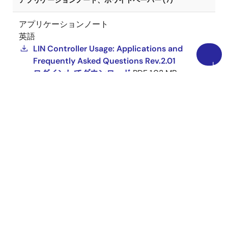
アプリケーションノート、ホワイトペーパー (7)
アプリケーションノート
英語
LIN Controller Usage: Applications and
Frequently Asked Questions Rev.2.01
上
ログインしてダウンロード
PDF
1.03 MB
に
R01AN2536ED0201 Rev.2.01
2021年1月05日
戻
AI生成コンテンツ:
The document details the usage
る
of LIN and UART controllers, covering device and
IP-level mapping, base addresses, memory
vectors, and device adaptation. It includes
application examples such as serial and graphics
monitor programs, LIN communication tables, and
application layer functions. The FAQ section
addresses interrupt handling, status information,
data reception after errors, self-test failures, and
LIN conformance with specification 2.2A. It also
provides terminology and issue-solving indexes