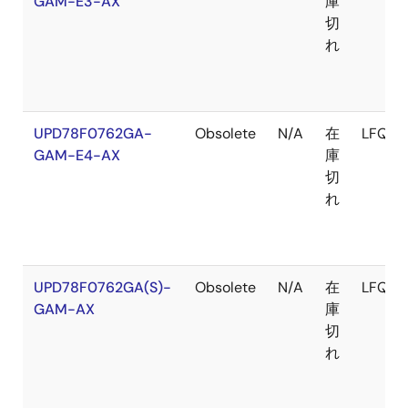
GAM-E3-AX
庫
切
れ
UPD78F0762GA-
Obsolete
N/A
在
LFQFP
GAM-E4-AX
庫
切
れ
UPD78F0762GA(S)-
Obsolete
N/A
在
LFQFP
GAM-AX
庫
切
れ