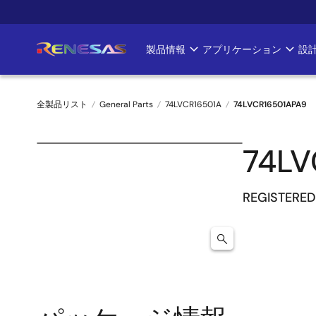
メ
イ
ン
製品情報
アプリケーション
設
Main
コ
ン
navigation
テ
全製品リスト
General Parts
74LVCR16501A
74LVCR16501APA9
ン
ツ
パ
に
74LV
ン
移
動
く
REGISTERED
ず