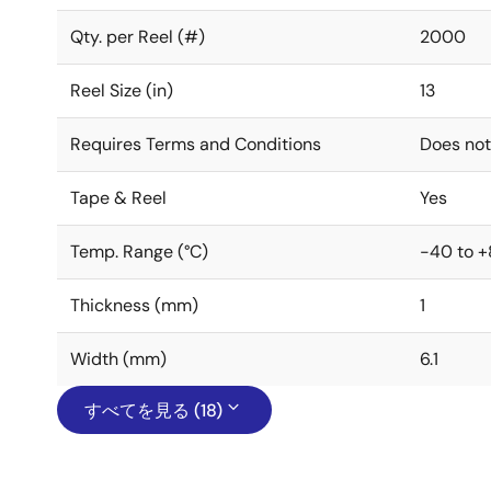
Qty. per Reel (#)
2000
Reel Size (in)
13
Requires Terms and Conditions
Does not
Tape & Reel
Yes
Temp. Range (°C)
-40 to 
Thickness (mm)
1
Width (mm)
6.1
すべてを見る (18)