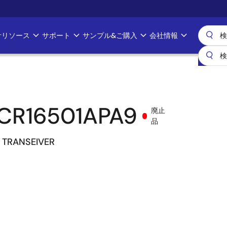
計リソース
サポート
サンプル&ご購入
会社情報
CR16501APA9
廃止
品
 TRANSEIVER