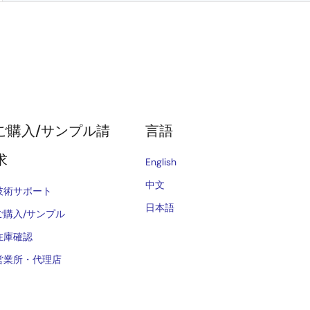
ご購入/サンプル請
言語
求
English
中文
技術サポート
日本語
ご購入/サンプル
在庫確認
営業所・代理店