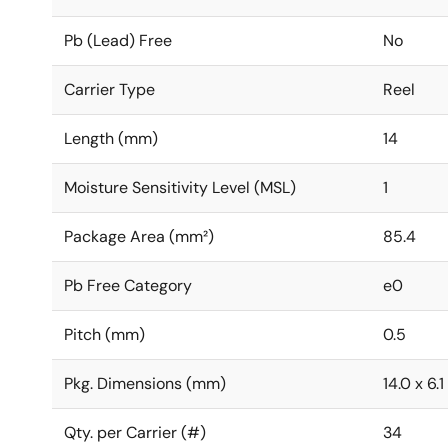
Pb (Lead) Free
No
Carrier Type
Reel
Length (mm)
14
Moisture Sensitivity Level (MSL)
1
Package Area (mm²)
85.4
Pb Free Category
e0
Pitch (mm)
0.5
Pkg. Dimensions (mm)
14.0 x 6.1
Qty. per Carrier (#)
34