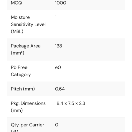
MOQ
1000
Moisture
1
Sensitivity Level
(MSL)
Package Area
138
(mm²)
Pb Free
e0
Category
Pitch (mm)
0.64
Pkg. Dimensions
18.4 x 7.5 x 2.3
(mm)
Qty. per Carrier
0
(#)