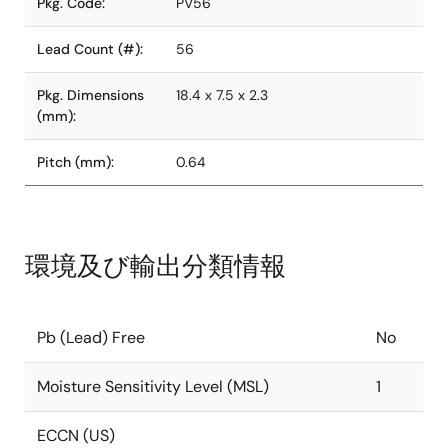
Pkg. Code:
PV56
Lead Count (#):
56
Pkg. Dimensions
18.4 x 7.5 x 2.3
(mm):
Pitch (mm):
0.64
環境及び輸出分類情報
Pb (Lead) Free
No
Moisture Sensitivity Level (MSL)
1
ECCN (US)