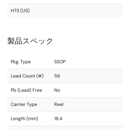
HTS (US)
製品スペック
Pkg. Type
SSOP
Lead Count (#)
56
Pb (Lead) Free
No
Carrier Type
Reel
Length (mm)
18.4