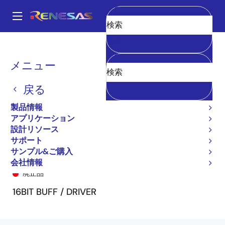
メ
イ
A
ン
Main
消去
コ
全製品リスト
General Parts
74LVCH16344A
74LVCH16344APV8
navigation
ン
パ
メニュー
テ
ン
ン
戻る
ツ
く
に
製品情報
ず
移
アプリケーション
動
設計リソース
サポート
サンプル&ご購入
74LVCH16344APV8
会社情報
廃止品
16BIT BUFF / DRIVER