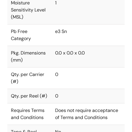
Moisture
1
Sensitivity Level
(MSL)
Pb Free
e3 Sn
Category
Pkg. Dimensions
0.0 x 0.0 x 0.0
(mm)
Qty. per Carrier
0
(#)
Qty. per Reel (#)
0
Requires Terms
Does not require acceptance
and Conditions
of Terms and Conditions
Tape & Reel
No