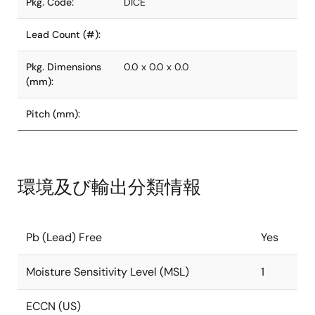
Pkg. Code:
DICE
Lead Count (#):
Pkg. Dimensions
0.0 x 0.0 x 0.0
(mm):
Pitch (mm):
環境及び輸出分類情報
Pb (Lead) Free
Yes
Moisture Sensitivity Level (MSL)
1
ECCN (US)