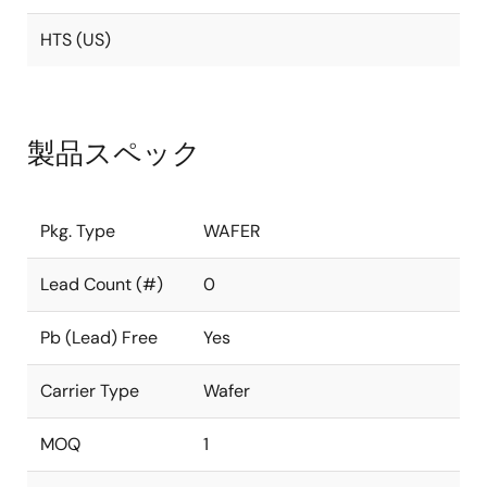
HTS (US)
製品スペック
Pkg. Type
WAFER
Lead Count (#)
0
Pb (Lead) Free
Yes
Carrier Type
Wafer
MOQ
1