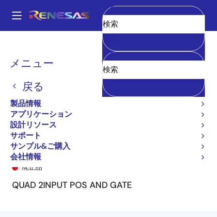
メ
イ
A
ン
Main
消去
コ
全製品リスト
General Parts
74LVC08A
LVC08U
navigation
ン
パ
メニュー
テ
ン
ン
戻る
ツ
く
に
製品情報
ず
移
アプリケーション
動
設計リソース
サポート
サンプル&ご購入
LVC08U
会社情報
廃止品
QUAD 2INPUT POS AND GATE