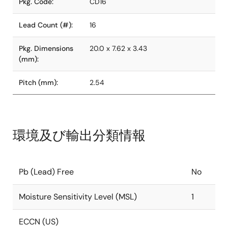
Pkg. Code:
CD16
Lead Count (#):
16
Pkg. Dimensions
20.0 x 7.62 x 3.43
(mm):
Pitch (mm):
2.54
環境及び輸出分類情報
Pb (Lead) Free
No
Moisture Sensitivity Level (MSL)
1
ECCN (US)