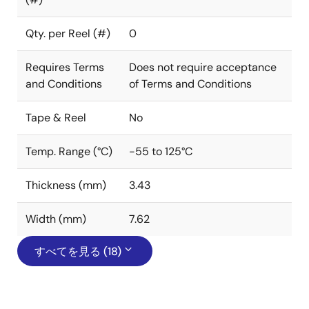
Qty. per Reel (#)
0
Requires Terms
Does not require acceptance
and Conditions
of Terms and Conditions
Tape & Reel
No
Temp. Range (°C)
-55 to 125°C
Thickness (mm)
3.43
Width (mm)
7.62
すべてを見る (18)