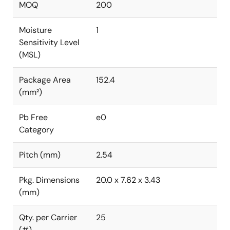
MOQ
200
Moisture
1
Sensitivity Level
(MSL)
Package Area
152.4
(mm²)
Pb Free
e0
Category
Pitch (mm)
2.54
Pkg. Dimensions
20.0 x 7.62 x 3.43
(mm)
Qty. per Carrier
25
(#)