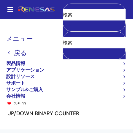
メ
イ
A
ン
Main
消去
コ
全製品リスト
General Parts
74FCT191
54FCT191ADB
navigation
ン
パ
メニュー
テ
ン
ン
戻る
ツ
く
に
製品情報
ず
移
アプリケーション
動
設計リソース
サポート
サンプル&ご購入
54FCT191ADB
会社情報
廃止品
UP/DOWN BINARY COUNTER