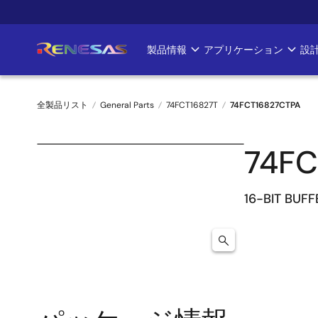
メ
イ
ン
製品情報
アプリケーション
設
Main
コ
ン
navigation
テ
全製品リスト
General Parts
74FCT16827T
74FCT16827CTPA
ン
ツ
パ
に
74FC
ン
移
動
く
16-BIT BUFF
ず