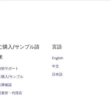
ご購入/サンプル請
言語
求
English
中文
技術サポート
日本語
ご購入/サンプル
在庫確認
営業所・代理店