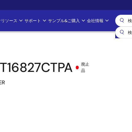
計リソース
サポート
サンプル&ご購入
会社情報
T16827CTPA
廃止
品
ER