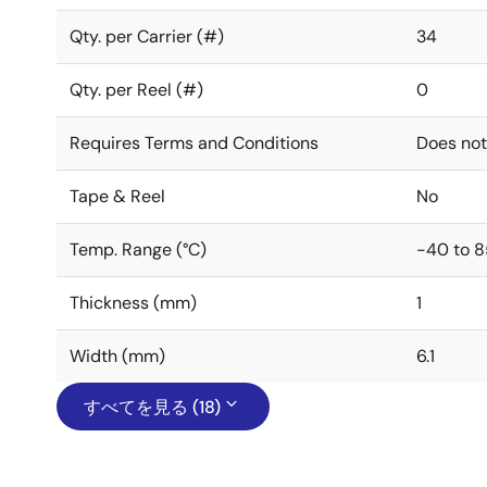
Qty. per Carrier (#)
34
Qty. per Reel (#)
0
Requires Terms and Conditions
Does not
Tape & Reel
No
Temp. Range (°C)
-40 to 8
Thickness (mm)
1
Width (mm)
6.1
すべてを見る (18)