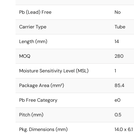
Pb (Lead) Free
No
Carrier Type
Tube
Length (mm)
14
MOQ
280
Moisture Sensitivity Level (MSL)
1
Package Area (mm²)
85.4
Pb Free Category
e0
Pitch (mm)
0.5
Pkg. Dimensions (mm)
14.0 x 6.1