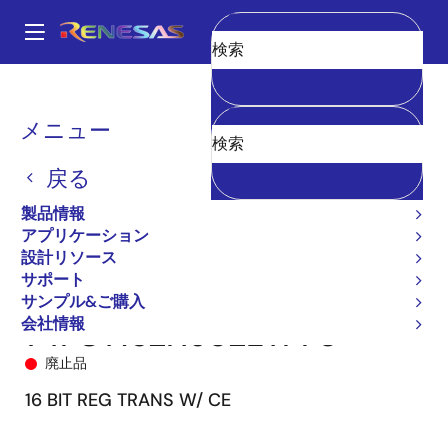
メ
イ
A
ン
Main
消去
コ
全製品リスト
General Parts
74FCT162H952T
navigation
ン
74FCT162H952ETPF8
パ
メニュー
テ
ン
ン
戻る
ツ
く
に
製品情報
ず
移
アプリケーション
動
設計リソース
サポート
サンプル&ご購入
会社情報
74FCT162H952ETPF8
廃止品
16 BIT REG TRANS W/ CE