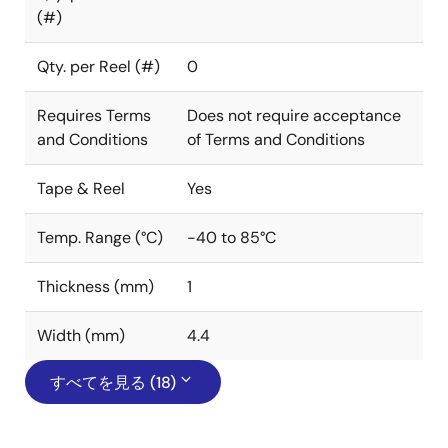
(#)
Qty. per Reel (#)
0
Requires Terms
Does not require acceptance
and Conditions
of Terms and Conditions
Tape & Reel
Yes
Temp. Range (°C)
-40 to 85°C
Thickness (mm)
1
Width (mm)
4.4
すべてを見る (18)