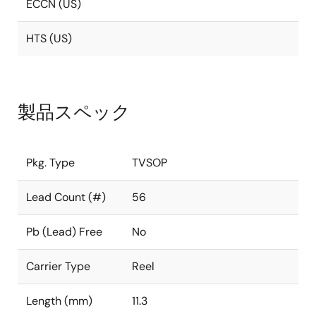
ECCN (US)
HTS (US)
製品スペック
Pkg. Type
TVSOP
Lead Count (#)
56
Pb (Lead) Free
No
Carrier Type
Reel
Length (mm)
11.3