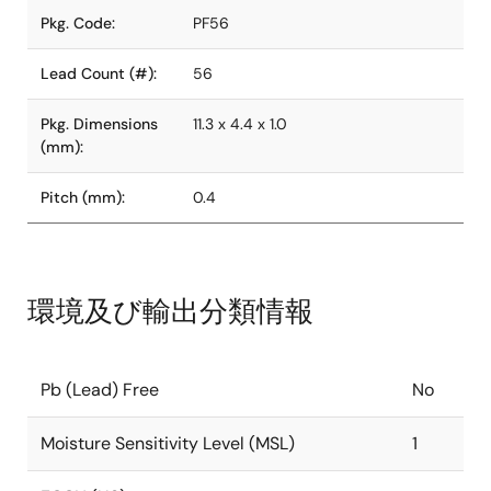
Pkg. Code:
PF56
Lead Count (#):
56
Pkg. Dimensions
11.3 x 4.4 x 1.0
(mm):
Pitch (mm):
0.4
環境及び輸出分類情報
Pb (Lead) Free
No
Moisture Sensitivity Level (MSL)
1