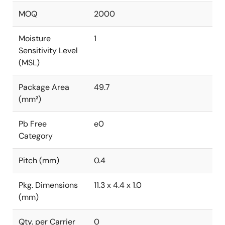
MOQ
2000
Moisture
1
Sensitivity Level
(MSL)
Package Area
49.7
(mm²)
Pb Free
e0
Category
Pitch (mm)
0.4
Pkg. Dimensions
11.3 x 4.4 x 1.0
(mm)
Qty. per Carrier
0