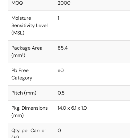
MOQ
2000
Moisture
1
Sensitivity Level
(MSL)
Package Area
85.4
(mm²)
Pb Free
e0
Category
Pitch (mm)
0.5
Pkg. Dimensions
14.0 x 6.1 x 1.0
(mm)
Qty. per Carrier
0
(#)