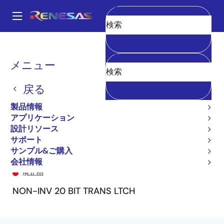
メ
イ
A
ン
Main
消去
コ
全製品リスト
General Parts
74FCT162841T
74FCT162841CTPA8
navigation
ン
パ
メニュー
テ
ン
ン
戻る
ツ
く
に
製品情報
ず
移
アプリケーション
動
設計リソース
サポート
サンプル&ご購入
74FCT162841CTPA8
会社情報
廃止品
NON-INV 20 BIT TRANS LTCH