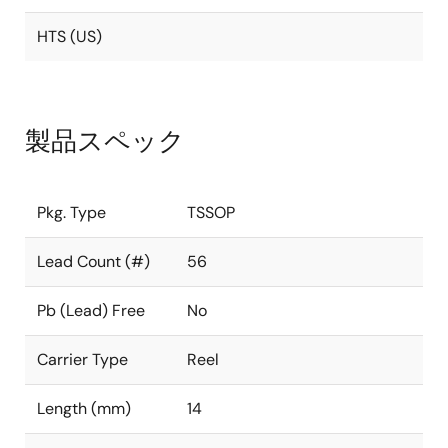
HTS (US)
製品スペック
Pkg. Type
TSSOP
Lead Count (#)
56
Pb (Lead) Free
No
Carrier Type
Reel
Length (mm)
14