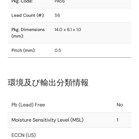
Pkg. Code:
PA56
Lead Count (#):
56
Pkg. Dimensions
14.0 x 6.1 x 1.0
(mm):
Pitch (mm):
0.5
環境及び輸出分類情報
Pb (Lead) Free
No
Moisture Sensitivity Level (MSL)
1
ECCN (US)