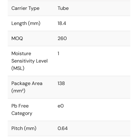
Carrier Type
Tube
Length (mm)
18.4
MOQ
260
Moisture
1
Sensitivity Level
(MSL)
Package Area
138
(mm²)
Pb Free
e0
Category
Pitch (mm)
0.64