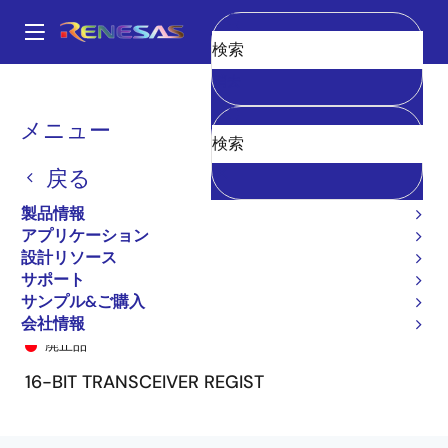
メ
イ
A
ン
Main
消去
コ
全製品リスト
General Parts
74FCT162646T
74FCT162646ETPV
navigation
ン
パ
メニュー
テ
ン
ン
戻る
ツ
く
に
製品情報
ず
移
アプリケーション
動
設計リソース
サポート
サンプル&ご購入
74FCT162646ETPV
会社情報
廃止品
16-BIT TRANSCEIVER REGIST