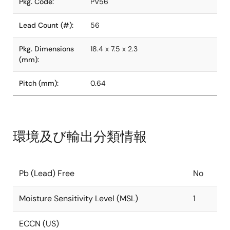
Pkg. Code:
PV56
Lead Count (#):
56
Pkg. Dimensions
18.4 x 7.5 x 2.3
(mm):
Pitch (mm):
0.64
環境及び輸出分類情報
Pb (Lead) Free
No
Moisture Sensitivity Level (MSL)
1
ECCN (US)