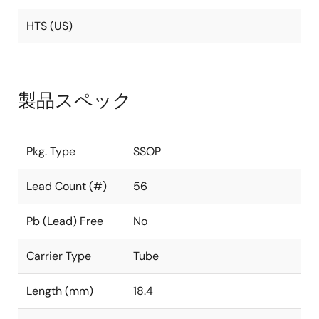
HTS (US)
製品スペック
Pkg. Type
SSOP
Lead Count (#)
56
Pb (Lead) Free
No
Carrier Type
Tube
Length (mm)
18.4