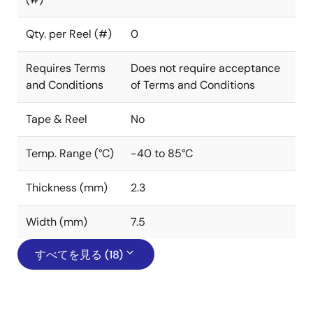
Qty. per Reel (#)
0
Requires Terms
Does not require acceptance
and Conditions
of Terms and Conditions
Tape & Reel
No
Temp. Range (°C)
-40 to 85°C
Thickness (mm)
2.3
Width (mm)
7.5
すべてを見る (18)