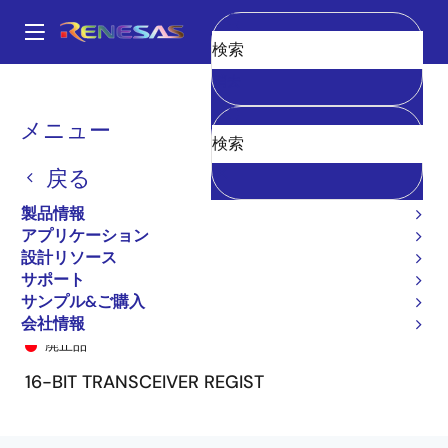
メ
イ
A
ン
Main
消去
コ
全製品リスト
General Parts
74FCT162646T
74FCT162646CTPV
navigation
ン
パ
メニュー
テ
ン
ン
戻る
ツ
く
に
製品情報
ず
移
アプリケーション
動
設計リソース
サポート
サンプル&ご購入
74FCT162646CTPV
会社情報
廃止品
16-BIT TRANSCEIVER REGIST