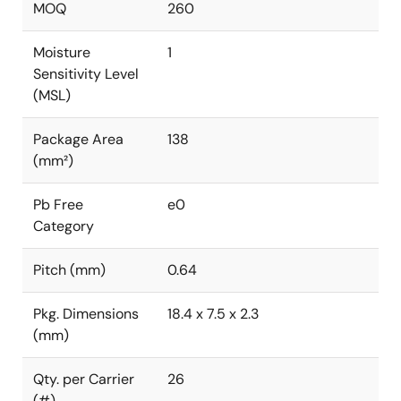
MOQ
260
Moisture
1
Sensitivity Level
(MSL)
Package Area
138
(mm²)
Pb Free
e0
Category
Pitch (mm)
0.64
Pkg. Dimensions
18.4 x 7.5 x 2.3
(mm)
Qty. per Carrier
26
(#)