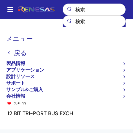
メ
イ
A
ン
Main
コ
全製品リスト
General Parts
74FCT162260T
74FCT162260CTPV
navigation
ン
パ
メニュー
テ
ン
ン
戻る
ツ
く
に
製品情報
ず
移
アプリケーション
動
設計リソース
サポート
サンプル&ご購入
74FCT162260CTPV
会社情報
廃止品
12 BIT TRI-PORT BUS EXCH