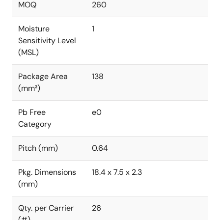
MOQ
260
Moisture
1
Sensitivity Level
(MSL)
Package Area
138
(mm²)
Pb Free
e0
Category
Pitch (mm)
0.64
Pkg. Dimensions
18.4 x 7.5 x 2.3
(mm)
Qty. per Carrier
26
(#)