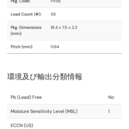
Pkg. Code:
PV56
Lead Count (#):
56
Pkg. Dimensions
18.4 x 7.5 x 2.3
(mm):
Pitch (mm):
0.64
環境及び輸出分類情報
Pb (Lead) Free
No
Moisture Sensitivity Level (MSL)
1
ECCN (US)