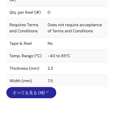
Qty. per Reel (#)
0
Requires Terms
Does not require acceptance
and Conditions
of Terms and Conditions
Tape & Reel
No
Temp. Range (°C)
-40 to 85°C
Thickness (mm)
2.3
Width (mm)
7.5
すべてを見る (18)