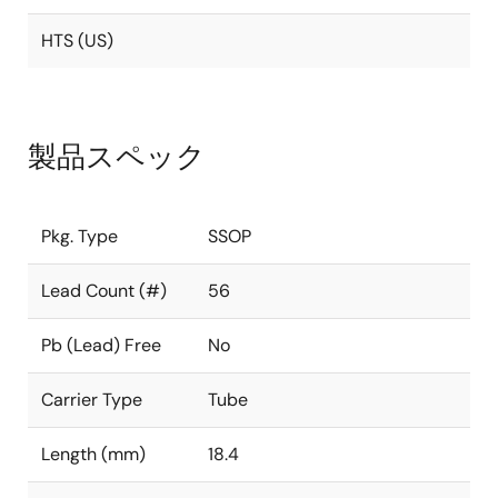
HTS (US)
製品スペック
Pkg. Type
SSOP
Lead Count (#)
56
Pb (Lead) Free
No
Carrier Type
Tube
Length (mm)
18.4