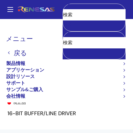
メ
イ
A
ン
Main
消去
コ
全製品リスト
General Parts
74FCT162240T
74FCT162240ETPV8
navigation
ン
パ
メニュー
テ
ン
ン
戻る
ツ
く
に
製品情報
ず
移
アプリケーション
動
設計リソース
サポート
サンプル&ご購入
74FCT162240ETPV8
会社情報
廃止品
16-BIT BUFFER/LINE DRIVER