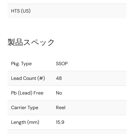
HTS (US)
製品スペック
Pkg. Type
SSOP
Lead Count (#)
48
Pb (Lead) Free
No
Carrier Type
Reel
Length (mm)
15.9