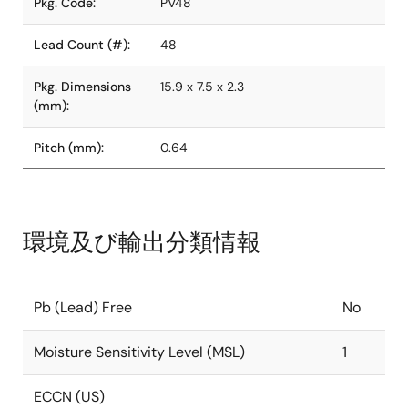
Pkg. Code:
PV48
Lead Count (#):
48
Pkg. Dimensions
15.9 x 7.5 x 2.3
(mm):
Pitch (mm):
0.64
環境及び輸出分類情報
Pb (Lead) Free
No
Moisture Sensitivity Level (MSL)
1
ECCN (US)