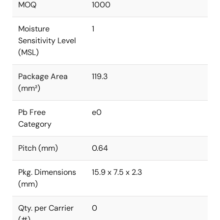
MOQ
1000
Moisture
1
Sensitivity Level
(MSL)
Package Area
119.3
(mm²)
Pb Free
e0
Category
Pitch (mm)
0.64
Pkg. Dimensions
15.9 x 7.5 x 2.3
(mm)
Qty. per Carrier
0
(#)