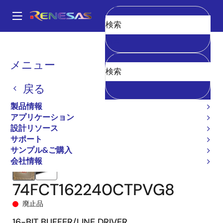
メ
イ
A
ン
Main
消去
コ
全製品リスト
General Parts
74FCT162240T
navigation
ン
74FCT162240CTPVG8
パ
メニュー
テ
ン
ン
戻る
ツ
く
に
製品情報
ず
移
アプリケーション
動
設計リソース
サポート
サンプル&ご購入
会社情報
74FCT162240CTPVG8
廃止品
16-BIT BUFFER/LINE DRIVER