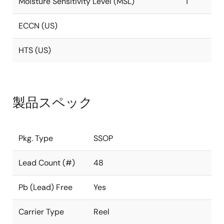
Moisture Sensitivity Level (MSL)
1
ECCN (US)
HTS (US)
製品スペック
Pkg. Type
SSOP
Lead Count (#)
48
Pb (Lead) Free
Yes
Carrier Type
Reel