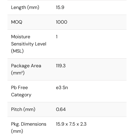
Length (mm)
15.9
MOQ
1000
Moisture
1
Sensitivity Level
(MSL)
Package Area
119.3
(mm²)
Pb Free
e3 Sn
Category
Pitch (mm)
0.64
Pkg. Dimensions
15.9 x 7.5 x 2.3
(mm)