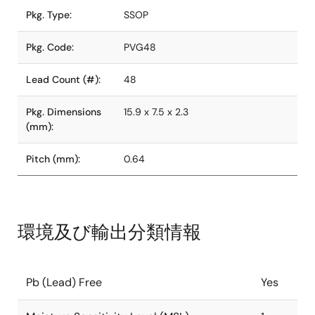
Pkg. Type:
SSOP
Pkg. Code:
PVG48
Lead Count (#):
48
Pkg. Dimensions
15.9 x 7.5 x 2.3
(mm):
Pitch (mm):
0.64
環境及び輸出分類情報
Pb (Lead) Free
Yes