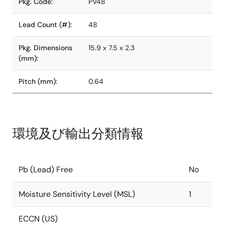
Pkg. Code:
PV48
Lead Count (#):
48
Pkg. Dimensions
15.9 x 7.5 x 2.3
(mm):
Pitch (mm):
0.64
環境及び輸出分類情報
Pb (Lead) Free
No
Moisture Sensitivity Level (MSL)
1
ECCN (US)