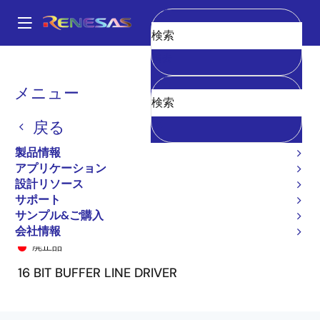
メ
イ
A
ン
Main
消去
コ
全製品リスト
General Parts
74ALVCH16240
74ALVCH16240PV8
navigation
ン
パ
メニュー
テ
ン
ン
戻る
ツ
く
に
製品情報
ず
移
アプリケーション
動
設計リソース
サポート
サンプル&ご購入
74ALVCH16240PV8
会社情報
廃止品
16 BIT BUFFER LINE DRIVER