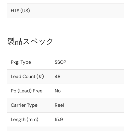
HTS (US)
製品スペック
Pkg. Type
SSOP
Lead Count (#)
48
Pb (Lead) Free
No
Carrier Type
Reel
Length (mm)
15.9