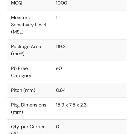
MOQ
1000
Moisture
1
Sensitivity Level
(MSL)
Package Area
119.3
(mm²)
Pb Free
e0
Category
Pitch (mm)
0.64
Pkg. Dimensions
15.9 x 7.5 x 2.3
(mm)
Qty. per Carrier
0
(#)