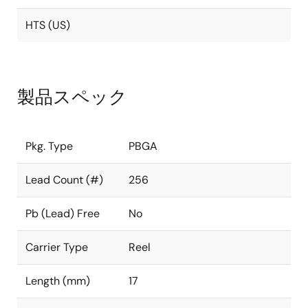
HTS (US)
製品スペック
Pkg. Type
PBGA
Lead Count (#)
256
Pb (Lead) Free
No
Carrier Type
Reel
Length (mm)
17