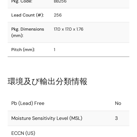
Pkg. Code:
BB256
Lead Count (#):
256
Pkg. Dimensions
17.0 x 17.0 x 1.76
(mm):
Pitch (mm):
1
環境及び輸出分類情報
Pb (Lead) Free
No
Moisture Sensitivity Level (MSL)
3
ECCN (US)