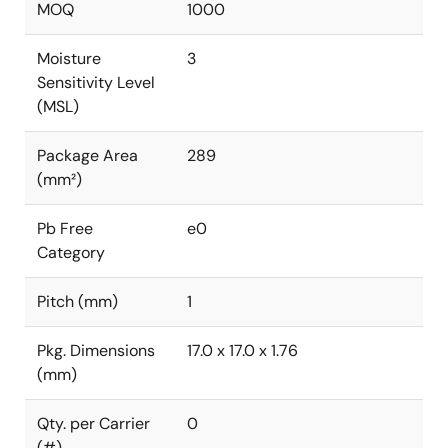
MOQ
1000
Moisture
3
Sensitivity Level
(MSL)
Package Area
289
(mm²)
Pb Free
e0
Category
Pitch (mm)
1
Pkg. Dimensions
17.0 x 17.0 x 1.76
(mm)
Qty. per Carrier
0
(#)