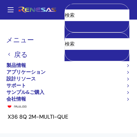
メ
イ
A
ン
Main
消去
コ
全製品リスト
General Parts
72V51356
72V51356L7-5BB8
navigation
ン
パ
メニュー
テ
ン
ン
戻る
ツ
く
に
製品情報
ず
移
アプリケーション
動
設計リソース
サポート
サンプル&ご購入
72V51356L7-5BB8
会社情報
廃止品
X36 8Q 2M-MULTI-QUE