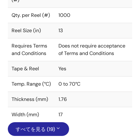
Qty. per Reel (#)
1000
Reel Size (in)
13
Requires Terms
Does not require acceptance
and Conditions
of Terms and Conditions
Tape & Reel
Yes
Temp. Range (°C)
0 to 70°C
Thickness (mm)
1.76
Width (mm)
17
すべてを見る (19)