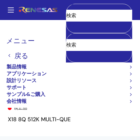
メ
イ
A
ン
Main
消去
コ
全製品リスト
General Parts
72V51333
72V51333L6BB8
navigation
ン
パ
メニュー
テ
ン
ン
戻る
ツ
く
に
製品情報
ず
移
アプリケーション
動
設計リソース
サポート
サンプル&ご購入
72V51333L6BB8
会社情報
廃止品
X18 8Q 512K MULTI-QUE