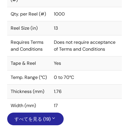
Qty. per Reel (#)
1000
Reel Size (in)
13
Requires Terms
Does not require acceptance
and Conditions
of Terms and Conditions
Tape & Reel
Yes
Temp. Range (°C)
0 to 70°C
Thickness (mm)
1.76
Width (mm)
17
すべてを見る (19)