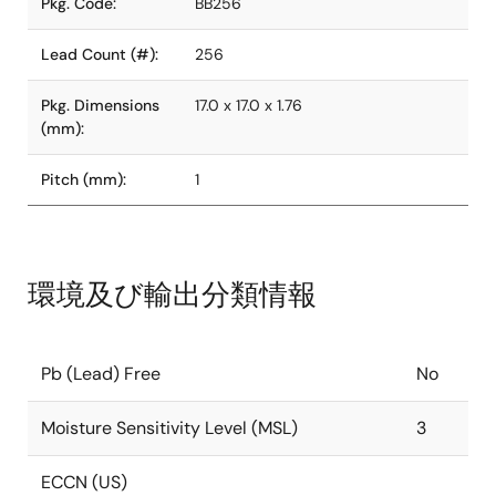
Pkg. Code:
BB256
Lead Count (#):
256
Pkg. Dimensions
17.0 x 17.0 x 1.76
(mm):
Pitch (mm):
1
環境及び輸出分類情報
Pb (Lead) Free
No
Moisture Sensitivity Level (MSL)
3
ECCN (US)