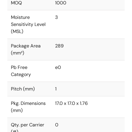
MOQ
1000
Moisture
3
Sensitivity Level
(MSL)
Package Area
289
(mm²)
Pb Free
e0
Category
Pitch (mm)
1
Pkg. Dimensions
17.0 x 17.0 x 1.76
(mm)
Qty. per Carrier
0
(#)