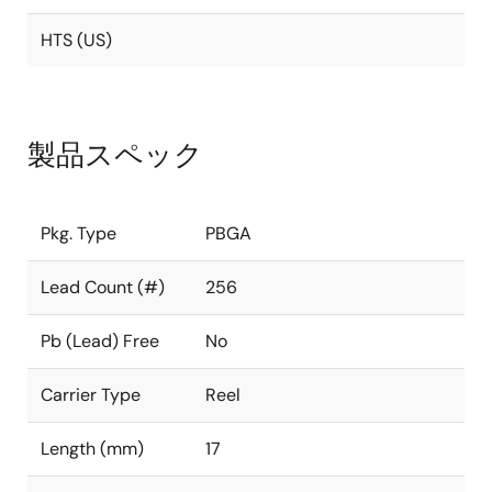
HTS (US)
製品スペック
Pkg. Type
PBGA
Lead Count (#)
256
Pb (Lead) Free
No
Carrier Type
Reel
Length (mm)
17