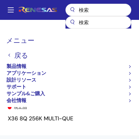
メ
イ
A
ン
Main
コ
全製品リスト
General Parts
72V51326
72V51326L6BB
navigation
ン
パ
メニュー
テ
ン
ン
戻る
ツ
く
に
製品情報
ず
移
アプリケーション
動
設計リソース
サポート
サンプル&ご購入
72V51326L6BB
会社情報
廃止品
X36 8Q 256K MULTI-QUE