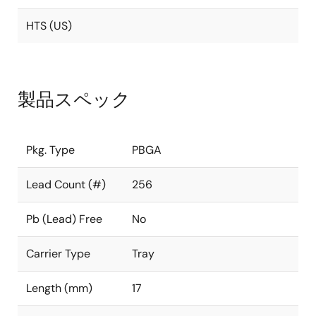
HTS (US)
製品スペック
Pkg. Type
PBGA
Lead Count (#)
256
Pb (Lead) Free
No
Carrier Type
Tray
Length (mm)
17