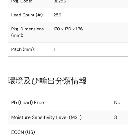
Pkg. Code:
BB256
Lead Count (#):
256
Pkg. Dimensions
17.0 x 17.0 x 1.76
(mm):
Pitch (mm):
1
環境及び輸出分類情報
Pb (Lead) Free
No
Moisture Sensitivity Level (MSL)
3
ECCN (US)