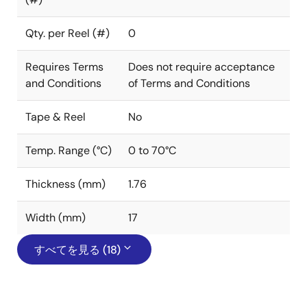
Qty. per Reel (#)
0
Requires Terms
Does not require acceptance
and Conditions
of Terms and Conditions
Tape & Reel
No
Temp. Range (°C)
0 to 70°C
Thickness (mm)
1.76
Width (mm)
17
すべてを見る (18)