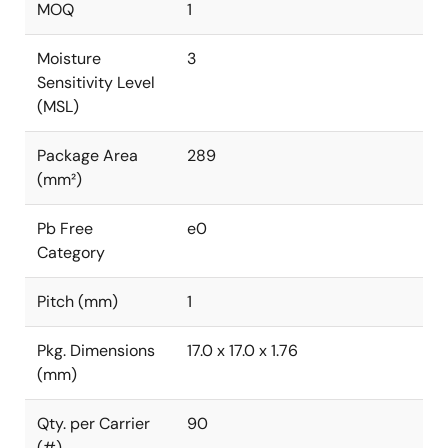
MOQ
1
Moisture
3
Sensitivity Level
(MSL)
Package Area
289
(mm²)
Pb Free
e0
Category
Pitch (mm)
1
Pkg. Dimensions
17.0 x 17.0 x 1.76
(mm)
Qty. per Carrier
90
(#)